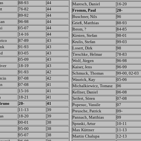
as
88-93
44
Maresch, Daniel
16-20
rt
76-82
44
Fromm, Paul
20-
89-92
44
Buschner, Nils
96
ian
96-98
44
Grieß, Matthias
88-93
ki
05-07
44
Ibrom, ?
84-85
14-16
44
Kirsten, Stefan
98-01
rico
87-89
43
Krulis, Stefan
99-03
ank
91-93
43
Losert, Dirk
98
id
03-05
43
Treschke, Helmar
78-83
05-09
43
Wolf, Jürgen
96-98
iver
18-19
43
Kaiser, Jens
96-99
91-93
42
Schmuck, Thomas
99-00, 02-03
rcin
07-08
42
Waurick, Kay
05-06
an
07-08
41
Michalkiewicz, Tomasz
06
15-16
41
Kellner, Daniel
06-08
m
18-21
41
Seifert, Sören
07-08
Bruno
20-
41
Popesuc, Vassile
07
11-13
39
Preusche, Patrick
09-
as
18-20
39
Pannach, Matthias
09
00-01
38
Spraski, Artur
10-11
95-00
38
Max Küttner
11-13
95-07
38
Martin Chalupa
12-13