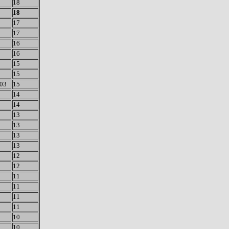
18
18
17
17
16
16
15
15
 03
15
14
14
13
13
13
13
12
12
11
11
11
11
10
10