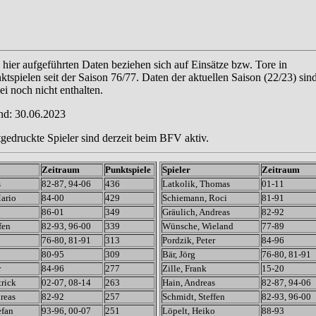
 hier aufgeführten Daten beziehen sich auf Einsätze bzw. Tore in
ktspielen seit der Saison 76/77. Daten der aktuellen Saison (22/23) sin
ei noch nicht enthalten.
nd: 30.06.2023
tgedruckte Spieler sind derzeit beim BFV aktiv.
Zeitraum
Punktspiele
Spieler
Zeitraum
s
82-87, 94-06
436
Latkolik, Thomas
01-11
Mario
84-00
429
Schiemann, Roci
81-91
86-01
349
Gräulich, Andreas
82-92
fen
82-93, 96-00
339
Wünsche, Wieland
77-89
76-80, 81-91
313
Pordzik, Peter
84-96
80-95
309
Bär, Jörg
76-80, 81-91
r
84-96
277
Zille, Frank
15-20
trick
02-07, 08-14
263
Hain, Andreas
82-87, 94-06
reas
82-92
257
Schmidt, Steffen
82-93, 96-00
efan
93-96, 00-07
251
Löpelt, Heiko
88-93