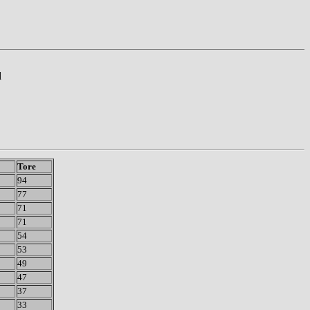
d
Tore
94
77
71
71
54
53
49
47
37
33