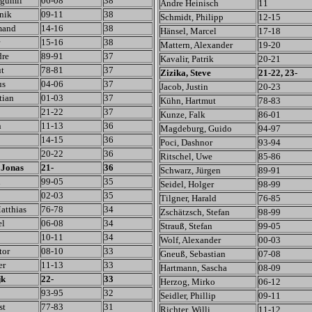
ogumil
06-08
38
Andre Heinisch
11
nik
09-11
38
Schmidt, Philipp
12-15
mand
14-16
38
Hänsel, Marcel
17-18
15-16
38
Mattern, Alexander
19-20
dre
89-91
37
Kavalir, Patrik
20-21
t
78-81
37
Zizika, Steve
21-22, 23-
us
04-06
37
Jacob, Justin
20-23
tian
01-03
37
Kühn, Hartmut
78-83
21-22
37
Kunze, Falk
86-01
n
11-13
36
Magdeburg, Guido
94-97
14-15
36
Poci, Dashnor
93-94
20-22
36
Ritschel, Uwe
85-86
 Jonas
21-
36
Schwarz, Jürgen
89-91
n
99-05
35
Seidel, Holger
98-99
02-03
35
Tilgner, Harald
76-85
atthias
76-78
34
Zschätzsch, Stefan
98-99
el
06-08
34
Strauß, Stefan
99-05
10-11
34
Wolf, Alexander
00-03
tor
08-10
33
Gneuß, Sebastian
07-08
er
11-13
33
Hartmann, Sascha
08-09
jk
22-
33
Herzog, Mirko
06-12
93-95
32
Seidler, Phillip
09-11
st
77-83
31
Richter, Willi
11-12