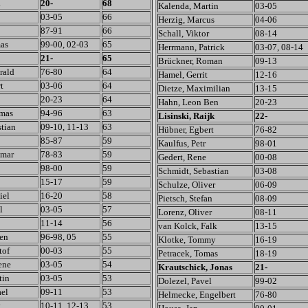
l
20-
68
Kalenda, Martin
03-05
03-05
66
Herzig, Marcus
04-06
87-91
66
Schall, Viktor
08-14
as
99-00, 02-03
65
Herrmann, Patrick
03-07, 08-14
21-
65
Brückner, Roman
09-13
rald
76-80
64
Hamel, Gerrit
12-16
t
03-06
64
Dietze, Maximilian
13-15
20-23
64
Hahn, Leon Ben
20-23
omas
94-96
63
Lisinski, Raijk
22-
stian
09-10, 11-13
63
Hübner, Egbert
76-82
85-87
59
Kaulfus, Petr
98-01
lmar
78-83
59
Gedert, Rene
00-08
98-00
59
Schmidt, Sebastian
03-08
15-17
59
Schulze, Oliver
06-09
iel
16-20
58
Pietsch, Stefan
08-09
l
03-05
57
Lorenz, Oliver
08-11
11-14
56
van Kolck, Falk
13-15
ten
96-98, 05
55
Klotke, Tommy
16-19
tof
00-03
55
Petracek, Tomas
18-19
ene
03-05
54
Krautschick, Jonas
21-
tin
03-05
53
Dolezel, Pavel
99-02
el
09-11
53
Helmecke, Engelbert
76-80
y
10-11, 12-13
53