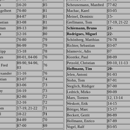
m
16-20
85
Scheunemann, Manfred
77-82
gelbert
76-80
81
Machac, Karel
03-05
84-87
81
Meinel, Dominic
15-
astian
03-08
81
Grellmann, Tom
17-19, 21-22
oman
09-13
80
Schiemann, Bruno
21-
a
12-16
80
Rodrigues, Miguel
22-
76-80
79
Schönberg, Matthias
76-78
96-99
79
Richter, Sebastian
03-07
lipp
15-18
78
Islamovic, Adis
07
rs
00-01, 04-06
76
Kiontke, Paul
08-09
89-90, 94-96,
Petzold, Christian
09-10, 11-13
 Fred
76
03
Hoffmann, Tim
20-
exander
11-16
76
Jelen, Antoni
91-93
stian
03-07
74
Stohn, Tom
87-91
03-06
73
Steglich, Rüdiger
97-00
my
16-19
73
Ledrich, Mirko
99-09
82-86
72
Marx, Torsten
12, 13-14
12-16
72
Weskott, Erik
14-15
Tom
17-19, 21-22
71
Böttger, Marc
15-17
l
18-22
71
Beckert, Gerrit
86-89
84-89
70
Hollmann, Enrico
87-89
87-00
69
Vogel, Ralf
93-95