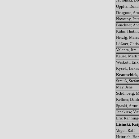
Jablonski, B
Oppitz, Domi
Deugoue, Ar
Novotny, Petr
Brückner, An
Kühn, Hartmu
Herzig, Marc
Lößner, Chris
Valenta, Jira
Kause, Marti
Weskott, Erik
Kycek, Lukas
Krautschick,
Strauß, Stefa
May, Jens
Schönberg, M
Kellner, Dani
Spaski, Artur
Janakiew, Vic
Eric Ranning
Lisinski, Rai
Vogel, Ralf
Heinrich, Hor