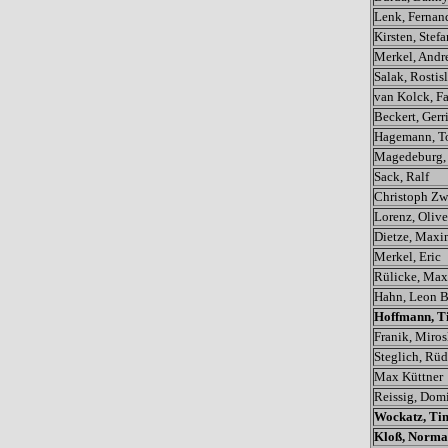
Lenk, Fernan
Kirsten, Stefa
Merkel, Andr
Salak, Rostis
van Kolck, F
Beckert, Gerri
Hagemann, 
Magedeburg,
Sack, Ralf
Christoph Zw
Lorenz, Olive
Dietze, Maxi
Merkel, Eric
Rülicke, Max
Hahn, Leon 
Hoffmann, T
Franik, Miros
Steglich, Rüd
Max Küttner
Reissig, Dom
Wockatz, Ti
Kloß, Norm