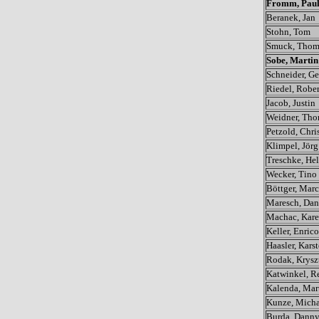
Fromm, Pau
Beranek, Jan
Stohn, Tom
Smuck, Thom
Sobe, Martin
Schneider, Ge
Riedel, Rober
Jacob, Justin
Weidner, Th
Petzold, Chri
Klimpel, Jörg
Treschke, He
Wecker, Tino
Böttger, Marc
Maresch, Dan
Machac, Kare
Keller, Enrico
Haasler, Kars
Rodak, Krysz
Katwinkel, R
Kalenda, Mar
Kunze, Micha
Burda, Dann