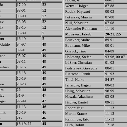
Housa, Jan
00-01
do
17-20
53
Wetzel, Holger
87-88
n
98-01
52
Rodak, Krysztof
00-03
e
88-90
52
Potyszka, Marcin
07-08
lav
03-05
52
Null, Sebastian
07-08
alk
13-15
52
Alexander Rohmann
11-16
t
86-89
51
Moravec, Jakub
20-21, 22-
Tom
16-19
51
Brückner, Andre
89-91
 Guido
94-97
49
Baumann, Mike
00-01
89-91
49
Gnauck, Tino
84-89
ahr
05-07
49
Hoßmang, Stefan
93-96, 00-07
r
08-11
49
Lößner, Christian
01-03
milian
13-16
49
Podstawek, Grezgorz
00-01
16-18
49
Rietschel, Frank
91-93
16-19
49
Thiel, Heiko
84-87
Ben
20-23
49
Fritzsche, Hagen
00-03
im
20-
48
Uhlig, Sebastian
96-99
lav
91-94
47
Nowak, Arkadiusz
05-08
iger
97-99
47
Fischer, Daniel
09-11
11-13
46
Robert Vogt
11-13
inik
16-19
46
Martin Krause
11-13
m
21-
46
Ranninger, Eric
11-13
an
18-19, 22-
45
Huth, Robin
17-18