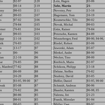
rio
92-97
120
Lein, Hagen
03-06
08-14
119
Sobe, Martin
21-
nny
98-03
111
Novotny, Petr
15-16
el
99-03
107
Hagemann, Tom
16-19
as
97-02
106
Kosmetschke, Tilo
90-02
78-84
105
Novak, Michal
99-03
rner
76-81
104
Grün, Rainer
78-84
al
99-03
103
Petersohn, Karsten
84-89
ipp
11-16
102
Wonneberger, Fred
89-90, 94-96,
rik
76-83
101
Riedel, Robert
03-06
no
13-17
97
Jaworski, Adam
05-07
o
06-
96
Merkel, Andre
88-90
ian
12-16
96
Wecker, Tino
98-00
ar
76-85
89
Kreibich, Mario
92-97
, Manfred
77-82
88
Schikora, Philipp
15-18
er
06-09
88
Oehme, Steffen
76-82
16-20
88
Studeny, David
03-05
l
93-95, 99-00
87
Heßler, Daniel
93-95, 99-00
owak
05-08
87
Schmidt, Andreas
90-96
en
76-82
86
Haasler, Karsten
96-98, 05
80-86
85
Valenta, Jiri
21-23
98-01
85
Franik, Miroslav
91-94
gen
00-03
85
Müller, Uwe
89-92