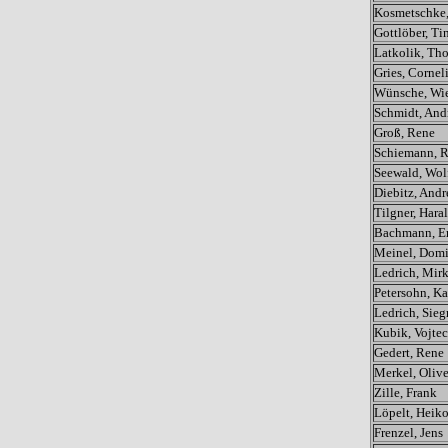
Kosmetschke,
Gottlöber, Ti
Latkolik, Th
Gries, Cornel
Wünsche, Wi
Schmidt, And
Groß, Rene
Schiemann, R
Seewald, Wol
Diebitz, Andr
Tilgner, Hara
Bachmann, Er
Meinel, Domi
Ledrich, Mir
Petersohn, Ka
Ledrich, Sie
Kubik, Vojte
Gedert, Rene
Merkel, Olive
Zille, Frank
Löpelt, Heik
Frenzel, Jens