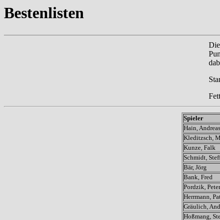
Bestenlisten
Die
Pun
dab
Sta
Fet
Spieler
Hain, Andrea
Kleditzsch, 
Kunze, Falk
Schmidt, Stef
Bär, Jörg
Bank, Fred
Pordzik, Pete
Herrmann, Pa
Gräulich, And
Hoßmang, St