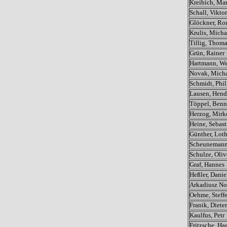
Kreibich, Ma
Schall, Viktor
Glöckner, Ro
Krulis, Micha
Tillig, Thom
Grün, Rainer
Hartmann, We
Novak, Mich
Schmidt, Phil
Lausen, Hend
Töppel, Ben
Herzog, Mirk
Heine, Sebast
Günther, Loth
Scheunemann
Schulze, Oliv
Graf, Hannes
Heßler, Danie
Arkadiusz N
Oehme, Steff
Franik, Dieter
Kaulfus, Petr
Fritzsche, Ha