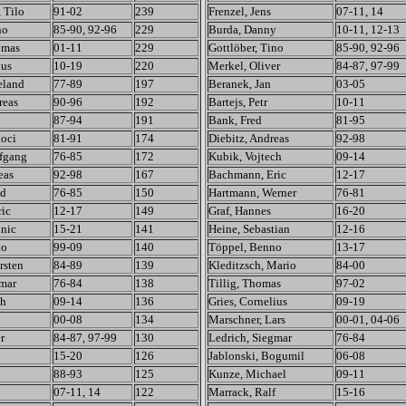
 Tilo
91-02
239
Frenzel, Jens
07-11, 14
no
85-90, 92-96
229
Burda, Danny
10-11, 12-13
omas
01-11
229
Gottlöber, Tino
85-90, 92-96
ius
10-19
220
Merkel, Oliver
84-87, 97-99
eland
77-89
197
Beranek, Jan
03-05
reas
90-96
192
Bartejs, Petr
10-11
87-94
191
Bank, Fred
81-95
oci
81-91
174
Diebitz, Andreas
92-98
fgang
76-85
172
Kubik, Vojtech
09-14
eas
92-98
167
Bachmann, Eric
12-17
ld
76-85
150
Hartmann, Werner
76-81
ic
12-17
149
Graf, Hannes
16-20
nic
15-21
141
Heine, Sebastian
12-16
ko
99-09
140
Töppel, Benno
13-17
rsten
84-89
139
Kleditzsch, Mario
84-00
gmar
76-84
138
Tillig, Thomas
97-02
ch
09-14
136
Gries, Cornelius
09-19
00-08
134
Marschner, Lars
00-01, 04-06
r
84-87, 97-99
130
Ledrich, Siegmar
76-84
15-20
126
Jablonski, Bogumil
06-08
o
88-93
125
Kunze, Michael
09-11
07-11, 14
122
Marrack, Ralf
15-16