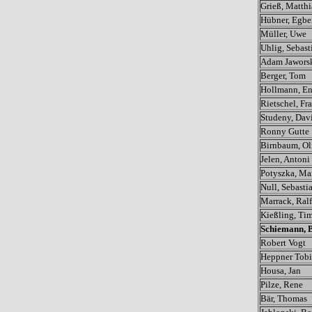
Grieß, Matthi
Hübner, Egbe
Müller, Uwe
Uhlig, Sebast
Adam Jawors
Berger, Tom
Hollmann, En
Rietschel, Fr
Studeny, Dav
Ronny Gutte
Birnbaum, Ol
Jelen, Antoni
Potyszka, Ma
Null, Sebasti
Marrack, Ralf
Kießling, Ti
Schiemann, 
Robert Vogt
Heppner Tobi
Housa, Jan
Pilze, Rene
Bär, Thomas