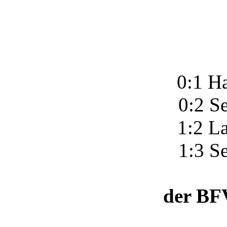
0:1 H
0:2 S
1:2 La
1:3 S
der BFV