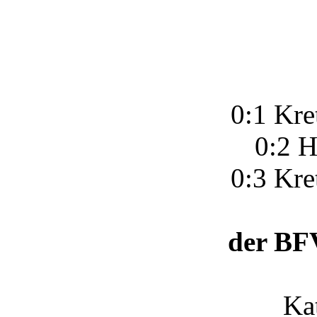
0:1 Kre
0:2 H
0:3 Kre
der BFV
Ka