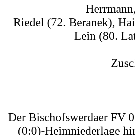
Herrmann,
Riedel (72. Beranek), H
Lein (80. La
Zusc
Der Bischofswerdaer FV 08
(0:0)-Heimniederlage h