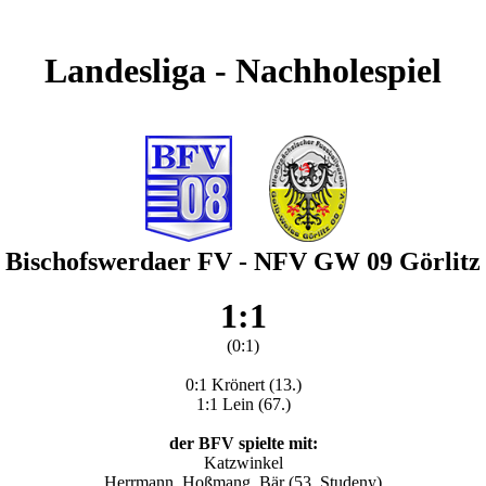
Landesliga - Nachholespiel
Bischofswerdaer FV - NFV GW 09 Görlitz
1:1
(0:1)
0:1 Krönert (13.)
1:1 Lein (67.)
der BFV spielte mit:
Katzwinkel
Herrmann, Hoßmang, Bär (53. Studeny)