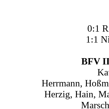
0:1 R
1:1 Ni
BFV II
Ka
Herrmann, Hoßman
Herzig, Hain, Ma
Marsch