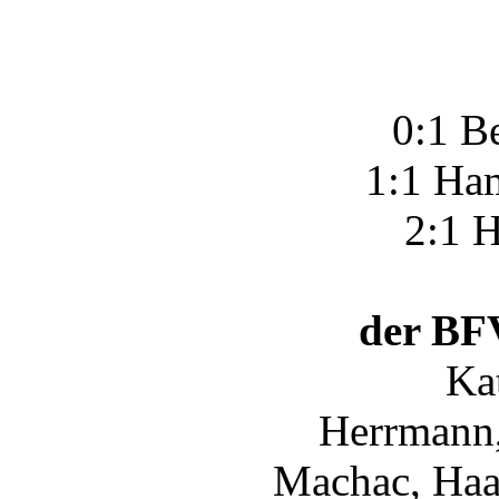
0:1 B
1:1 Ham
2:1 H
der BFV
Ka
Herrmann
Machac, Haas