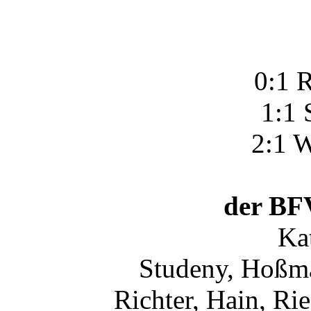
0:1 R
1:1 
2:1 W
der BFV
Ka
Studeny, Hoßma
Richter, Hain, R