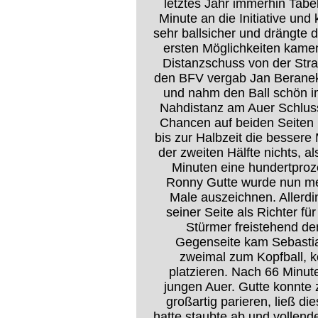
letztes Jahr immerhin Tabe
Minute an die Initiative und 
sehr ballsicher und drängte d
ersten Möglichkeiten kame
Distanzschuss von der Stra
den BFV vergab Jan Beranek.
und nahm den Ball schön im
Nahdistanz am Auer Schluss
Chancen auf beiden Seiten 
bis zur Halbzeit die bessere
der zweiten Hälfte nichts, a
Minuten eine hundertproz
Ronny Gutte wurde nun meh
Male auszeichnen. Allerdi
seiner Seite als Richter für
Stürmer freistehend de
Gegenseite kam Sebastia
zweimal zum Kopfball, k
platzieren. Nach 66 Minut
jungen Auer. Gutte konnte
großartig parieren, ließ d
hatte staubte ab und vollend