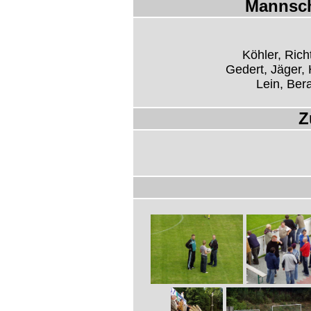
Mannsch
Köhler, Ric
Gedert, Jäger, 
Lein, Ber
Z