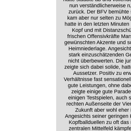
nun verständlicherweise r
zurück. Der BFV bemühte s
kam aber nur selten zu Mög
hatte in den letzten Minute
Kopf und mit Distanzsch
frischen Offensivkräfte Ma
gewünschten Akzente und so 
Heimniederlage. Angesich
stark einzuschätzenden Ge
nicht überbewerten. Die ju
zeigte sich dabei solide, h
Aussetzer. Positiv zu er
Verhältnisse fast sensatione
gute Leistungen, ohne dab
zeigte einige gute Parade
einigen Testspielen, auch s
rechten Außenseite der Viere
Zukunft aber wohl eher
Angesichts seiner geringen K
Kopfballduellen zu oft da
zentralen Mittelfeld kämpf