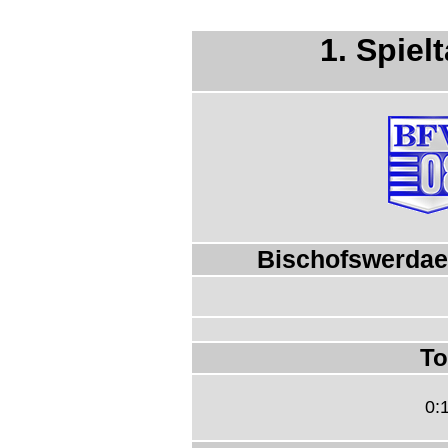
1. Spiel
Bischofswerdaer
To
0: