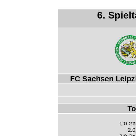
6. Spiel
FC Sachsen Leipzi
To
1:0 Ga
2:0