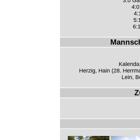
3:0 Ga
4:0
4:
5:
6:
Mannsch
Kalenda
Herzig, Hain (28. Herrm
Lein, B
Z