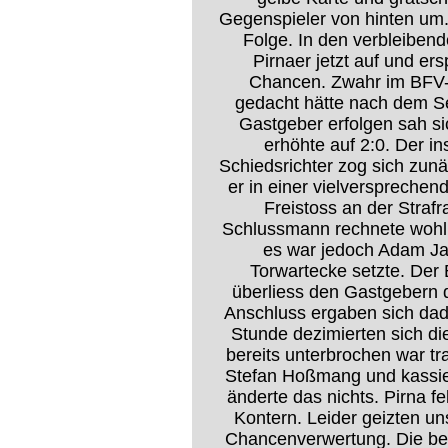
Gegenspieler von hinten um. 
Folge. In den verbleiben
Pirnaer jetzt auf und ers
Chancen. Zwahr im BFV-K
gedacht hätte nach dem Se
Gastgeber erfolgen sah si
erhöhte auf 2:0. Der in
Schiedsrichter zog sich zun
er in einer vielversprechend
Freistoss an der Straf
Schlussmann rechnete wohl 
es war jedoch Adam Jawo
Torwartecke setzte. Der
überliess den Gastgebern d
Anschluss ergaben sich dad
Stunde dezimierten sich die
bereits unterbrochen war t
Stefan Hoßmang und kassier
änderte das nichts. Pirna f
Kontern. Leider geizten uns
Chancenverwertung. Die bes