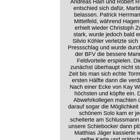
Andreas Hain und Robert R
entschied sich dafür, Mart
belassen. Patrick Herrman
Mittelfeld, während Hagen
erhielt wieder Christoph
stark, wurde jedoch bald 
Silvio Köhler verletzte sic
Pressschlag und wurde durch
der BFV die bessere Mann
Feldvorteile erspielen. D
zunächst überhaupt nicht st
Zeit bis man sich echte Torm
ersten Hälfte dann die ver
Nach einer Ecke von Kay Wa
höchsten und köpfte ein. 
Abwehrkollegen machten da
darauf sogar die Möglichkei
schönem Solo kam er jed
scheiterte am Schlussmann 
unsere Schiebocker dann plö
Matthias Jäger kassierte 
gelbe Karte und grätsc