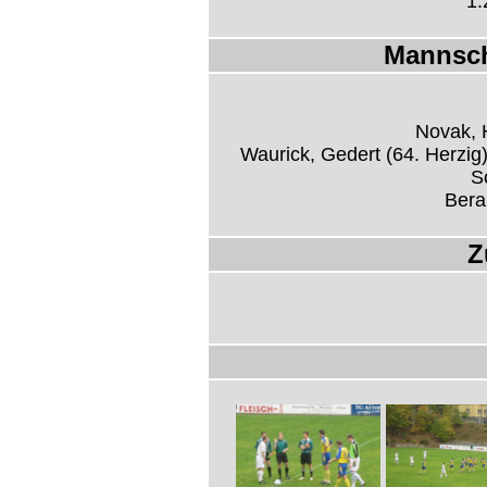
1:
Mannsch
Novak, 
Waurick, Gedert (64. Herzig)
S
Bera
Z