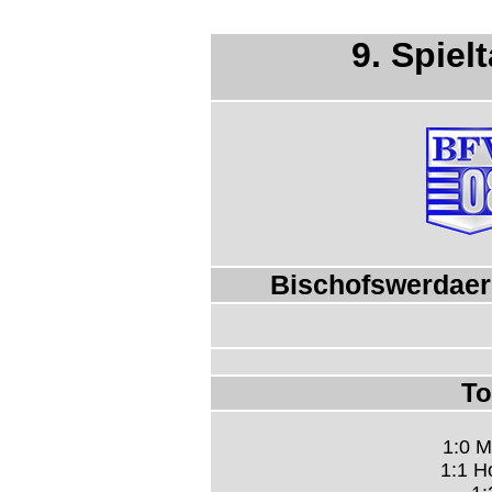
9. Spiel
Bischofswerdaer 
To
1:0 M
1:1 H