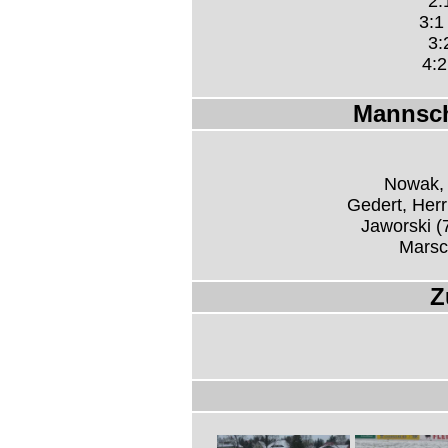
2:
3:1
3:
4:2
Mannsch
Nowak,
Gedert, Herr
Jaworski (
Marsc
Z