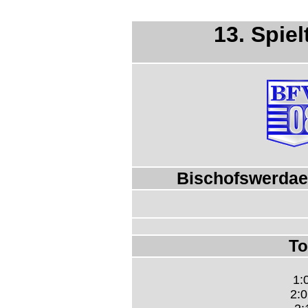
13. Spie
Bischofswerdae
To
1:
2:0