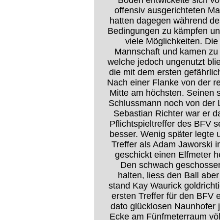
Boden entwickelte sich von
offensiv ausgerichteten M
hatten dagegen während des
Bedingungen zu kämpfen und
viele Möglichkeiten. Di
Mannschaft und kamen zu d
welche jedoch ungenutzt bli
die mit dem ersten gefährlich
Nach einer Flanke von der re
Mitte am höchsten. Seinen 
Schlussmann noch von der L
Sebastian Richter war er d
Pflichtspieltreffer des BFV
besser. Wenig später legte
Treffer als Adam Jaworski 
geschickt einen Elfmeter he
Den schwach geschossen
halten, liess den Ball abe
stand Kay Waurick goldricht
ersten Treffer für den BFV 
dato glücklosen Naunhofer j
Ecke am Fünfmeterraum völli