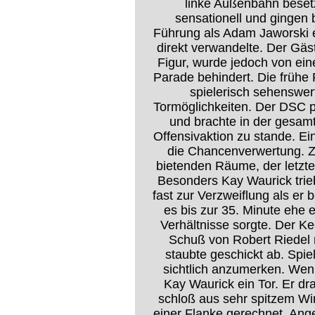
linke Außenbahn besetz
sensationell und gingen b
Führung als Adam Jaworski e
direkt verwandelte. Der Gäs
Figur, wurde jedoch von eine
Parade behindert. Die frühe
spielerisch sehenswert
Tormöglichkeiten. Der DSC p
und brachte in der gesamt
Offensivaktion zu stande. E
die Chancenverwertung. Zw
bietenden Räume, der letzt
Besonders Kay Waurick trieb
fast zur Verzweiflung als er
es bis zur 35. Minute ehe 
Verhältnisse sorgte. Der 
Schuß von Robert Riedel 
staubte geschickt ab. Spie
sichtlich anzumerken. Wen
Kay Waurick ein Tor. Er dr
schloß aus sehr spitzem Win
einer Flanke gerechnet. Ang