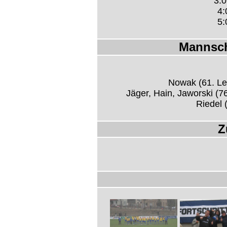
3:0
4:
5:
Mannsch
Nowak (61. Le
Jäger, Hain, Jaworski (
Riedel 
Z