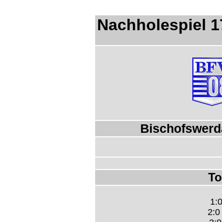
Nachholespiel 1
Bischofswerd
To
1:0
2:0