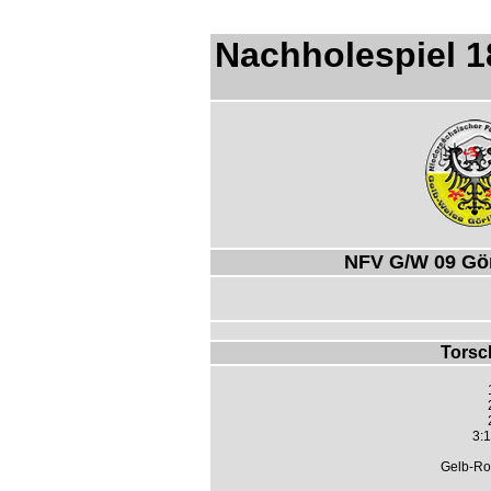
Nachholespiel 1
NFV G/W 09 Gör
Torsc
3:1
Gelb-Rot