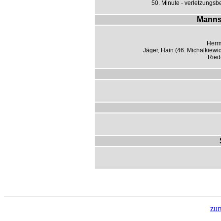
50. Minute - verletzungsbe
Manns
Herr
Jäger, Hain (46. Michalkiewi
Riede
zur