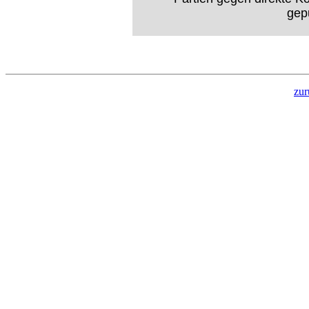
gep
zur