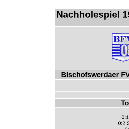
Nachholespiel 1
Bischofswerdaer FV
To
0:1
0:2 