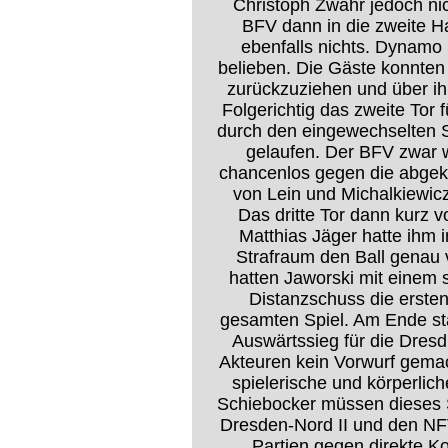
Christoph Zwahr jedoch ni
BFV dann in die zweite Ha
ebenfalls nichts. Dynamo k
belieben. Die Gäste konnten 
zurückzuziehen und über ihr
Folgerichtig das zweite To
durch den eingewechselten S
gelaufen. Der BFV zwar w
chancenlos gegen die abgek
von Lein und Michalkiewicz
Das dritte Tor dann kurz v
Matthias Jäger hatte ihm i
Strafraum den Ball genau 
hatten Jaworski mit einem
Distanzschuss die erste
gesamten Spiel. Am Ende sta
Auswärtssieg für die Dres
Akteuren kein Vorwurf gemac
spielerische und körperlic
Schiebocker müssen dieses 
Dresden-Nord II und den NFV
Partien gegen direkte K