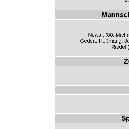
0
Mannsch
Nowak (80. Micha
Gedert, Hoßmang, Jaw
Riedel 
Z
Sp