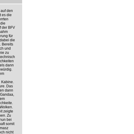
 auf den
 es die
rrten
 die
f der BFV
 nahm
rung für
dabei die
 Bereits
rch und
nie zu
technisch
ichkeiten
iels dann
bwürdig.
nem
e Kabine.
ure. Das
nen dann
e Gandaa,
dem
chkeite.
 Wolken.
it zeigte
nen. Zu
nun bei
aft somit
omasz
och nicht