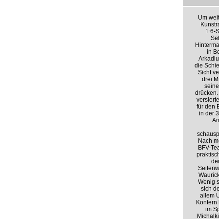
Um weit
Kunstr
1:6-
Seb
Hinterma
in B
Arkadiu
die Schi
Sicht v
drei M
seine
drücken.
versiert
für den 
in der 
An
schauspi
Nach me
BFV-Tea
praktisc
de
Seitenw
Waurick
Wenig sp
sich d
allem 
Kontern 
im S
Michalki