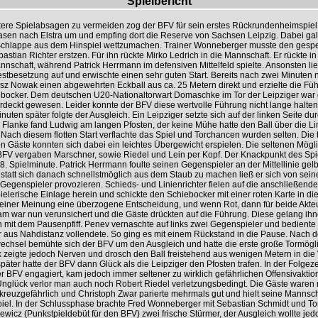
Spielbericht
ere Spielabsagen zu vermeiden zog der BFV für sein erstes Rückrundenheimspiel
asen nach Elstra um und empfing dort die Reserve von Sachsen Leipzig. Dabei galt
Schlappe aus dem Hinspiel wettzumachen. Trainer Wonneberger musste den gespe
astian Richter erstzen. Für ihn rückte Mirko Ledrich in die Mannschaft. Er rückte in
nnschaft, während Patrick Herrmann im defensiven Mittelfeld spielte. Ansonsten lie
estbesetzung auf und erwischte einen sehr guten Start. Bereits nach zwei Minuten
sz Nowak einen abgewehrten Eckball aus ca. 25 Metern direkt und erzielte die Füh
ebocker. Dem deutschen U20-Nationaltorwart Domaschke im Tor der Leipziger war 
erdeckt gewesen. Leider konnte der BFV diese wertvolle Führung nicht lange halten.
inuten später folgte der Ausgleich. Ein Leipziger setzte sich auf der linken Seite du
 Flanke fand Ludwig am langen Pfosten, der keine Mühe hatte den Ball über die Li
 Nach diesem flotten Start verflachte das Spiel und Torchancen wurden selten. Die 
en Gäste konnten sich dabei ein leichtes Übergewicht erspielen. Die seltenen Mögl
BFV vergaben Marschner, sowie Riedel und Lein per Kopf. Der Knackpunkt des Sp
38. Spielminute. Patrick Herrmann foulte seinen Gegenspieler an der Mittellinie gel
statt sich danach schnellstmöglich aus dem Staub zu machen ließ er sich von sei
Gegenspieler provozieren. Schieds- und Linienrichter fielen auf die anschließende
elerische Einlage herein und schickte den Schiebocker mit einer roten Karte in di
iner Meinung eine überzogene Entscheidung, und wenn Rot, dann für beide Akte
m war nun verunsichert und die Gäste drückten auf die Führung. Diese gelang ih
h mit dem Pausenpfiff. Penev vernaschte auf links zwei Gegenspieler und bedient
r aus Nahdistanz vollendete. So ging es mit einem Rückstand in die Pause. Nach 
echsel bemühte sich der BFV um den Ausgleich und hatte die erste große Tormögli
 zeigte jedoch Nerven und drosch den Ball freistehend aus wenigen Metern in die
äter hatte der BFV dann Glück als die Leipziger den Pfosten trafen. In der Folgeze
er BFV engagiert, kam jedoch immer seltener zu wirklich gefährlichen Offensivaktio
Unglück verlor man auch noch Robert Riedel verletzungsbedingt. Die Gäste waren 
kreuzgefährlich und Christoph Zwar parierte mehrmals gut und hielt seine Mannsch
piel. In der Schlussphase brachte Fred Wonneberger mit Sebastian Schmidt und T
ewicz (Punkstpieldebüt für den BFV) zwei frische Stürmer, der Ausgleich wollte jed