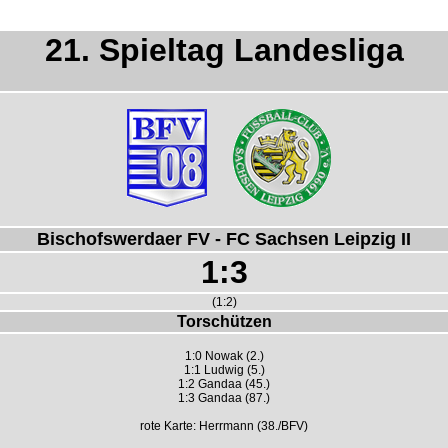
21. Spieltag Landesliga
Bischofswerdaer FV - FC Sachsen Leipzig II
1:3
(1:2)
Torschützen
1:0 Nowak (2.)
1:1 Ludwig (5.)
1:2 Gandaa (45.)
1:3 Gandaa (87.)
rote Karte: Herrmann (38./BFV)