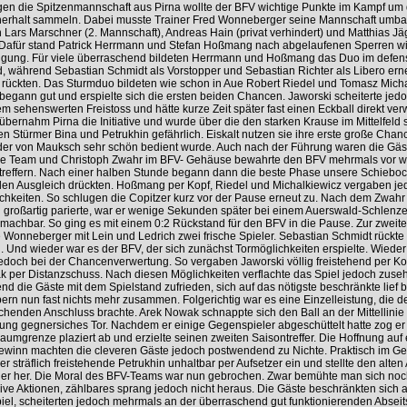
en die Spitzenmannschaft aus Pirna wollte der BFV wichtige Punkte im Kampf um
erhalt sammeln. Dabei musste Trainer Fred Wonneberger seine Mannschaft umb
n Lars Marschner (2. Mannschaft), Andreas Hain (privat verhindert) und Matthias Jäg
 Dafür stand Patrick Herrmann und Stefan Hoßmang nach abgelaufenen Sperren wi
ügung. Für viele überraschend bildeten Herrmann und Hoßmang das Duo im defen
ld, während Sebastian Schmidt als Vorstopper und Sebastian Richter als Libero erne
rückten. Das Sturmduo bildeten wie schon in Aue Robert Riedel und Tomasz Micha
begann gut und erspielte sich die ersten beiden Chancen. Jaworski scheiterte jed
em sehenswerten Freistoss und hätte kurze Zeit später fast einen Eckball direkt ver
bernahm Pirna die Initiative und wurde über die den starken Krause im Mittelfeld 
en Stürmer Bina und Petrukhin gefährlich. Eiskalt nutzen sie ihre erste große Chan
der von Mauksch sehr schön bedient wurde. Auch nach der Führung waren die Gäs
e Team und Christoph Zwahr im BFV- Gehäuse bewahrte den BFV mehrmals vor w
reffern. Nach einer halben Stunde begann dann die beste Phase unsere Schiebock
den Ausgleich drückten. Hoßmang per Kopf, Riedel und Michalkiewicz vergaben je
chkeiten. So schlugen die Copitzer kurz vor der Pause erneut zu. Nach dem Zwahr
l großartig parierte, war er wenige Sekunden später bei einem Auerswald-Schlenze
machbar. So ging es mit einem 0:2 Rückstand für den BFV in die Pause. Zur zweite
 Wonneberger mit Lein und Ledrich zwei frische Spieler. Sebastian Schmidt rückte
ld. Und wieder war es der BFV, der sich zunächst Tormöglichkeiten erspielte. Wieder
edoch bei der Chancenverwertung. So vergaben Jaworski völlig freistehend per Ko
 per Distanzschuss. Nach diesen Möglichkeiten verflachte das Spiel jedoch zuse
d die Gäste mit dem Spielstand zufrieden, sich auf das nötigste beschränkte lief 
ern nun fast nichts mehr zusammen. Folgerichtig war es eine Einzelleistung, die d
chenden Anschluss brachte. Arek Nowak schnappte sich den Ball an der Mittellinie
tung gegnersiches Tor. Nachdem er einige Gegenspieler abgeschüttelt hatte zog er
raumgrenze plaziert ab und erzielte seinen zweiten Saisontreffer. Die Hoffnung auf
ewinn machten die cleveren Gäste jedoch postwendend zu Nichte. Praktisch im G
er sträflich freistehende Petrukhin unhaltbar per Aufsetzer ein und stellte den alte
er her. Die Moral des BFV-Teams war nun gebrochen. Zwar bemühte man sich no
ive Aktionen, zählbares sprang jedoch nicht heraus. Die Gäste beschränkten sich 
iel, scheiterten jedoch mehrmals an der überraschend gut funktionierenden Abseits