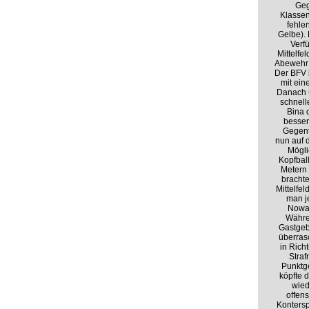
Geg
Klassen
fehle
Gelbe).
Verf
Mittelfe
Abewehr 
Der BFV 
mit ein
Danach ü
schnell
Bina 
besser
Gegent
nun auf 
Mögli
Kopfbal
Metern 
brachte
Mittelfe
man j
Nowak
Währen
Gastgeb
überras
in Rich
Straf
Punktg
köpfte d
wied
offens
Kontersp