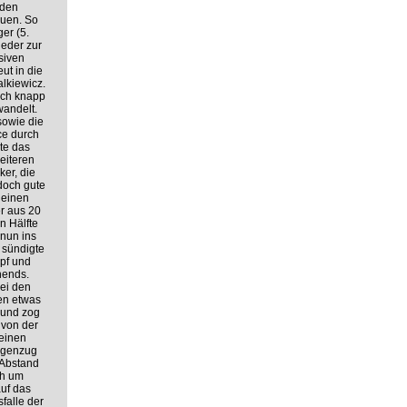
 den
auen. So
er (5.
eder zur
siven
ut in die
lkiewicz.
och knapp
wandelt.
sowie die
ce durch
te das
eiteren
er, die
doch gute
 einen
r aus 20
n Hälfte
 nun ins
 sündigte
pf und
hends.
bei den
en etwas
 und zog
 von der
 einen
egenzug
n Abstand
ch um
auf das
falle der