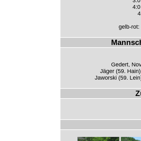
3:0
4:0
4
gelb-rot:
Mannsch
Gedert, Nov
Jäger (59. Hain
Jaworski (59. Lein)
Z