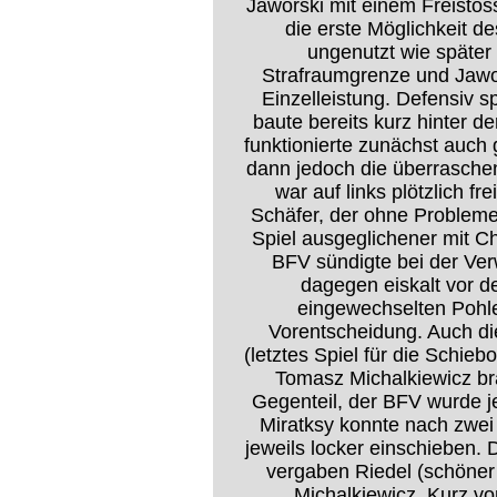
Jaworski mit einem Freisto
die erste Möglichkeit d
ungenutzt wie später
Strafraumgrenze und Jawo
Einzelleistung. Defensiv s
baute bereits kurz hinter der
funktionierte zunächst auch
dann jedoch die überraschen
war auf links plötzlich f
Schäfer, der ohne Problem
Spiel ausgeglichener mit C
BFV sündigte bei der Ver
dagegen eiskalt vor d
eingewechselten Pohle
Vorentscheidung. Auch d
(letztes Spiel für die Schie
Tomasz Michalkiewicz b
Gegenteil, der BFV wurde je
Miratksy konnte nach zwei
jeweils locker einschieben. 
vergaben Riedel (schöner
Michalkiewicz. Kurz vo