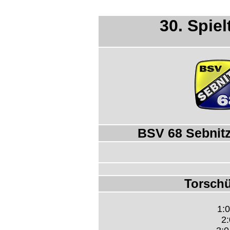
30. Spie
BSV 68 Sebnitz
Torschü
1:0
2: