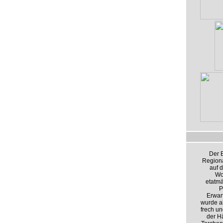
Der 
Regiona
auf 
Wo
etatmä
P
Erwart
wurde a
frech un
der H