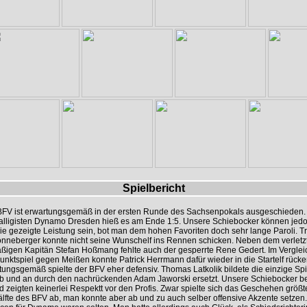
Spielbericht
BFV ist erwartungsgemäß in der ersten Runde des Sachsenpokals ausgeschieden.
lligisten Dynamo Dresden hieß es am Ende 1:5. Unsere Schiebocker können jedo
die gezeigte Leistung sein, bot man dem hohen Favoriten doch sehr lange Paroli. Tr
nneberger konnte nicht seine Wunschelf ins Rennen schicken. Neben dem verletz
ßigen Kapitän Stefan Hoßmang fehlte auch der gesperrte Rene Gedert. Im Vergle
unktspiel gegen Meißen konnte Patrick Herrmann dafür wieder in die Startelf rücke
ungsgemäß spielte der BFV eher defensiv. Thomas Latkolik bildete die einzige Spi
b und an durch den nachrückenden Adam Jaworski ersetzt. Unsere Schiebocker 
d zeigten keinerlei Respektt vor den Profis. Zwar spielte sich das Geschehen größte
älfte des BFV ab, man konnte aber ab und zu auch selber offensive Akzente setzen.