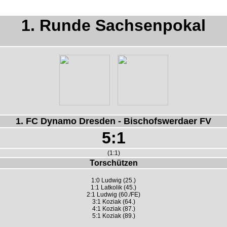
1. Runde Sachsenpokal
1. FC Dynamo Dresden - Bischofswerdaer FV
5:1
(1:1)
Torschützen
1:0 Ludwig (25.)
1:1 Latkolik (45.)
2:1 Ludwig (60./FE)
3:1 Koziak (64.)
4:1 Koziak (87.)
5:1 Koziak (89.)