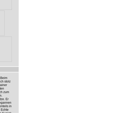
 Beim
ch stolz
ainer
ten
ich zum
n.
tze. Er
begannen
nteils in
 Echte