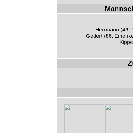
Mannsch
Herrmann (46. R
Gedert (86. Einenk
Kippe
Z