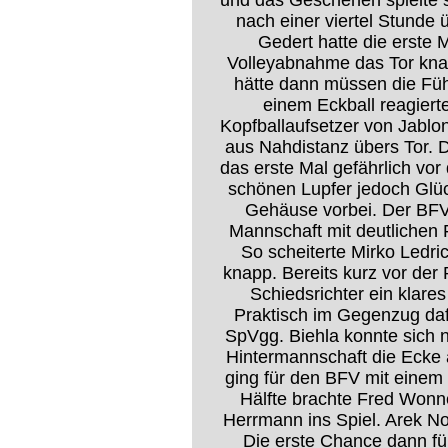
und das Geschehen spielte s
nach einer viertel Stunde 
Gedert hatte die erste M
Volleyabnahme das Tor knap
hätte dann müssen die Füh
einem Eckball reagiert
Kopfballaufsetzer von Jablo
aus Nahdistanz übers Tor. 
das erste Mal gefährlich vo
schönen Lupfer jedoch Glüc
Gehäuse vorbei. Der BFV 
Mannschaft mit deutlichen 
So scheiterte Mirko Ledri
knapp. Bereits kurz vor der
Schiedsrichter ein klare
Praktisch im Gegenzug daf
SpVgg. Biehla konnte sich 
Hintermannschaft die Ecke 
ging für den BFV mit einem
Hälfte brachte Fred Wonne
Herrmann ins Spiel. Arek No
Die erste Chance dann fü