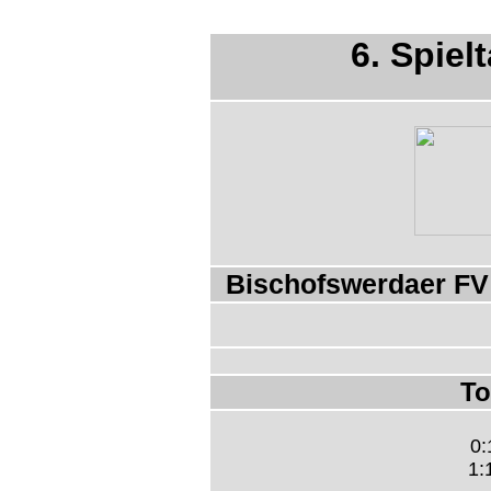
6. Spiel
Bischofswerdaer FV
To
0:
1: