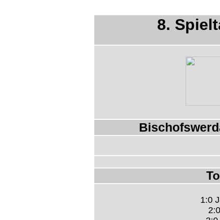
8. Spiel
Bischofswerd
To
1:0 J
2:0