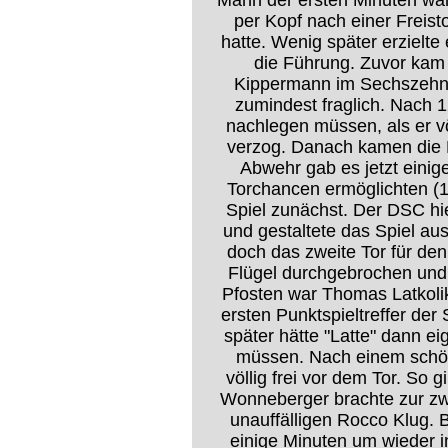
Mann der ersten Minuten war
per Kopf nach einer Freist
hatte. Wenig später erzielt
die Führung. Zuvor kam 
Kippermann im Sechszehner
zumindest fraglich. Nach 
nachlegen müssen, als er vö
verzog. Danach kamen die D
Abwehr gab es jetzt eini
Torchancen ermöglichten (13
Spiel zunächst. Der DSC hie
und gestaltete das Spiel au
doch das zweite Tor für de
Flügel durchgebrochen und 
Pfosten war Thomas Latkolik
ersten Punktspieltreffer der
später hätte "Latte" dann ei
müssen. Nach einem schön
völlig frei vor dem Tor. So 
Wonneberger brachte zur zwe
unauffälligen Rocco Klug.
einige Minuten um wieder 