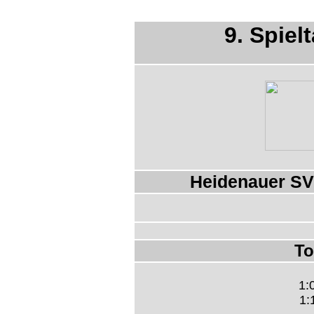
9. Spiel
Heidenauer SV
To
1:
1: