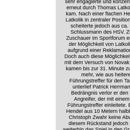
sehr engagierte und konzent
erneut durch Thomas Latkol
kam. Nach einer flachen H
Latkolik in zentraler Positi
scheiterte jedoch aus ca
Schlussmann des HSV. Z
Zuschauer im Sportforum en
der Möglichkeit von Latkol
aufgrund einer Reklamatio
Doch auch diese Möglichkeit
mit dem Versuch von Novak
kamen bis zur 31. Minute z
mehr, wie aus heiter
Führungstreffer für den T
unterlief Patrick Herrma
Bedrängnis verlor er den
Angreifer, der mit ein
Führungstreffer einleitet
Hendel aus 10 Metern halbl
Christoph Zwahr keine Ab
diesem Rückstand jedoch 
weiterhin das Spiel in den 