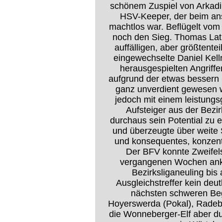
schönem Zuspiel von Arkadi
HSV-Keeper, der beim an
machtlos war. Beflügelt vom
noch den Sieg. Thomas Latko
auffälligen, aber größtente
eingewechselte Daniel Kell
herausgespielten Angriffe
aufgrund der etwas bessern 
ganz unverdient gewesen 
jedoch mit einem leistung
Aufsteiger aus der Bezi
durchaus sein Potential zu 
und überzeugte über weite 
und konsequentes, konzent
Der BFV konnte Zweifels
vergangenen Wochen ank
Bezirksliganeuling bi
Ausgleichstreffer kein deu
nächsten schweren Be
Hoyerswerda (Pokal), Radebe
die Wonneberger-Elf aber du