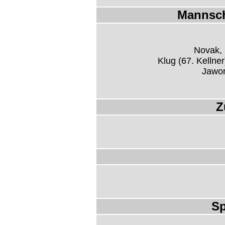
Mannsch
Novak, 
Klug (67. Kellne
Jawor
Z
Sp