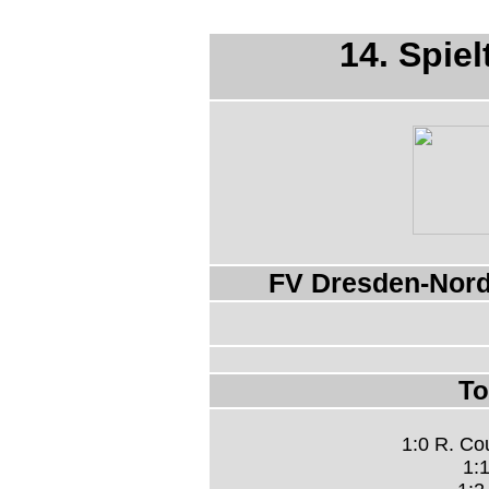
14. Spiel
FV Dresden-Nord 
To
1:0 R. Cou
1:1