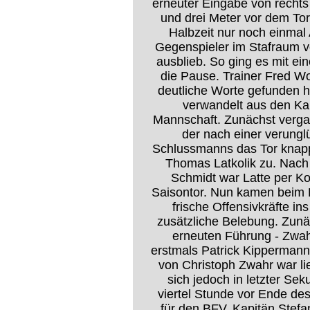
erneuter Eingabe von rechts 
und drei Meter vor dem Tor
Halbzeit nur noch einmal
Gegenspieler im Stafraum vo
ausblieb. So ging es mit e
die Pause. Trainer Fred W
deutliche Worte gefunden 
verwandelt aus den Ka
Mannschaft. Zunächst verga
der nach einer verung
Schlussmanns das Tor knapp 
Thomas Latkolik zu. Nach
Schmidt war Latte per Kopf
Saisontor. Nun kamen beim 
frische Offensivkräfte ins
zusätzliche Belebung. Zunä
erneuten Führung - Zwah
erstmals Patrick Kippermann
von Christoph Zwahr war lief
sich jedoch in letzter Se
viertel Stunde vor Ende de
für den BFV. Kapitän Stef