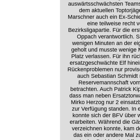
auswärtsschwächsten Teams d
dem aktuellen Toptorjäge
Marschner auch ein Ex-Schie
eine teilweise recht
Bezirksligapartie. Für die er
Oppach verantwortlich. S
wenigen Minuten an der ei
geholt und musste wenige M
Platz verlassen. Für ihn rü
ersatzgeschwächte Elf hine
Rückenproblemen nur proviso
auch Sebastian Schmidt 
Reservemannschaft vom
betrachten. Auch Patrick Ki
dass man neben Ersatztorwar
Mirko Herzog nur 2 einsatz
zur Verfügung standen. In 
konnte sich der BFV über w
erarbeiten. Während die Gä
verzeichnen konnte, kam de
das ein oder andere Mal 