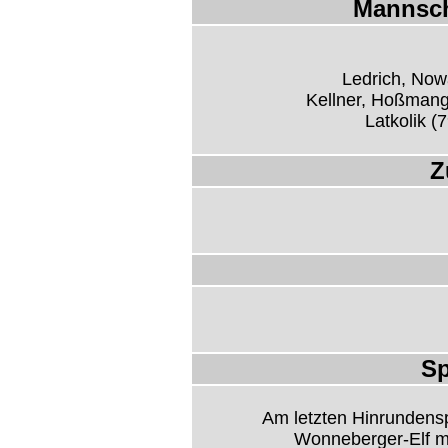
Mannsch
Ledrich, Now
Kellner, Hoßmang
Latkolik (
Z
Sp
Am letzten Hinrundensp
Wonneberger-Elf m