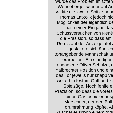
wurde das Problem im Offens
Wonneberger wieder auf Ada
wirkte die zweite Spitze neb
Thomas Latkolik jedoch nic
Möglichkeit der eigentlich d
nach einer Eingabe das
Schussversuchen von René G
die Präzision, so dass am 
Remis auf der Anzeigetafel 
gestaltete sich ähnlic
tonangebende Mannschaft u
erarbeiten. Ein ständiger
engagierte Oliver Schulze,
halbrechter Position und ei
das Tor jeweils nur knapp ve
weiterhin fest im Griff und 
Spielzüge. Noch fehlte 
Präzision, so dass die vorers
einen Gästespieler ausg
Marschner, der den Ball
Torumrahmung köpfte. Al
Zuschauer schon einem tor