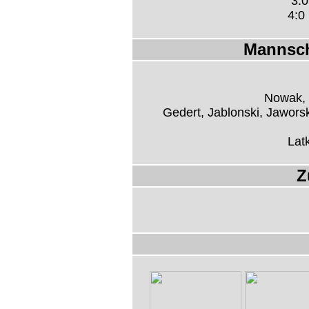
3:0
4:0 
Mannsch
Nowak, 
Gedert, Jablonski, Jaworsk
Latk
Z