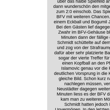
über das halbe Spielfeld a
dann wunderschön den mitge
zum 2:0 einschob. Das Spiel
BFV mit weiteren Chancen. 
einem Eckball und Bogumil J
Bei den Gästen lief dagege
Zwahr im BFV-Gehäuse blie
Minuten dann der fällige 
Schmidt schüttelte auf de
und zog von der Strafraumg
dafür aber sehr platzierte B
sogar der vierte Treffer f
einen Kopfball an den Pf
Islamovic genau vor die 
deutlichen Vorsprung in die 
gleiche Bild. Schon kurz 
nachlegen müssen, verg
Neustädter dagegen weiter
Minuten liess es der BFV 
kam man zu weiteren Mög
Schmidt hatten jedoch 
Unvermögen. In den letzten