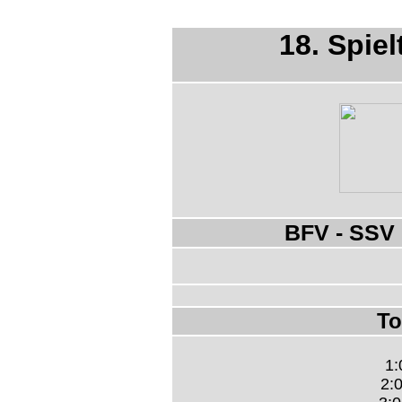
18. Spiel
BFV - SSV
To
1:
2:0