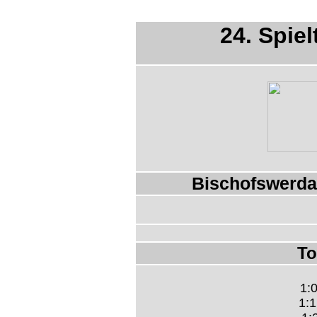
24. Spiel
Bischofswerda
To
1:0
1:1