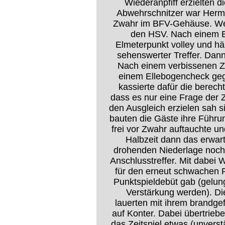
Wiederanpfiff erzielten 
Abwehrschnitzer war Herman
Zwahr im BFV-Gehäuse. Wen
den HSV. Nach einem E
Elmeterpunkt volley und hä
sehenswerter Treffer. Dan
Nach einem verbissenen Zw
einem Ellebogencheck geg
kassierte dafür die berech
dass es nur eine Frage der Z
den Ausgleich erzielen sah s
bauten die Gäste ihre Führu
frei vor Zwahr auftauchte u
Halbzeit dann das erwart
drohenden Niederlage noch 
Anschlusstreffer. Mit dabei
für den erneut schwachen P
Punktspieldebüt gab (gelun
Verstärkung werden). Di
lauerten mit ihrem brandg
auf Konter. Dabei übertrieb
das Zeitspiel etwas (unverst