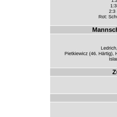
1:
1:3
2:3 
Rot: Sch
Mannsch
Ledric
Pietkiewicz (46. Härtig),
Isla
Z