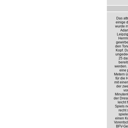
Das att
einige 
wurde m
Adam
Leipzig
Herrma
gewirbe
den Torw
Kopf. D
ungedec
25 da
bereit
werden. 
eine 
Metern ü
für die
mit eine
der zwe
vo
Minutent
der Dresd
leicht
Spiels n
recht 
spiele
einen Ko
Vorentsc
BFV-Geh