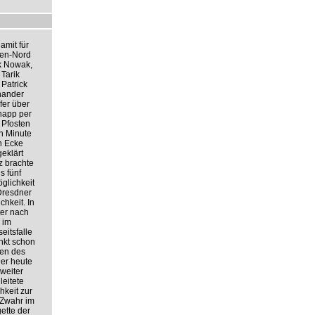
amit für
den-Nord
k Nowak,
Tarik
 Patrick
inander
fer über
knapp per
 Pfosten
n Minute
h Ecke
geklärt
z brachte
s fünf
glichkeit
Dresdner
hkeit. In
ter nach
 im
eitsfalle
unkt schon
ten des
Der heute
 weiter
leitete
hkeit zur
 Zwahr im
ette der