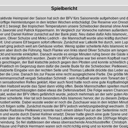
Spielbericht
raktivste Heimpsiel der Saison hat sich der BFV fürs Saisonende aufgehoben und d
dürftige Heimleistungen in den letzten Wochen entschädigt. Die Reserve von Dres
it 6:1 besiegt. Bei tropischen Temperaturen unsere Schiebocker diesmal ohne Are
 Jaworski und Patrick Kippermann. Im Vergleich zur Vorwoche nahmen außerdem 
er und Daniel Kellner zunächst auf der Bank platz. Neu dabei dafür Adis Islamovic,
nn, Oliver Schulze und Mirko Ledrich - die Mannschaft wurde also kräftig durche
lt. Und unsere Elf begann sofort offensiv. Zunächst war Latkolik frei durch, sein Lup
art ging jedoch weit am Gehäuse vorbei. Wenig später scheiterte Adis Islamovic 
ann aber doch die Führung. Nach Flanke von links stand Oliver Schulze am langen
kt und konnte einköpfen. Danach wurde es einige Minuten ruhig bevor die Gäste i
s erste Mal gefährlich wurden. Zwahr im BFV-Gehäuse war bei einem Kopfball nac
s geschlagen, der Ball klatschte jedoch gegen den Pfosten und konnte schließlich 
Praktisch im Gegenzug dann dafür die zweite Bude für die Schiebocker. Pietkiewic
platzierte Eingabe von der rechten Seite und Thomas Latkolik drückte das Leder au
ber die Linie. Danach bis zur Pause eine recht ausgeglichene Partie. Die größte Mö
 Heimmannschaft vergab Sebastian Schmidt - sein Kopfball wurde vom Torwart der 
m sensationellen Reflex geklärt. Aber auch Nord hatte noch eine gute Kopfballmöglic
iten Halbzeit wurde das Spiel dann völlig offen. Beide Mannschaften spielten mun
rn und vernachlässigten dabei etwas die Defensivarbeit. Die Folge waren Chancen
akt, wobei der BFV öfters gefährlich wurde, jedoch mehrmals an der sehr guten Abs
ner scheiterte. Hier tat sich besonders Adis Islamovic hervor, der zu diesem Zeitp
 frustiert wirkte. Dabei wusste weder er noch die Zuschauer was in den letzten Minu
och folgen sollte. Zunächst musste der BFV jedoch verletzungsbedingt wechseln. 
starke Radoslav Pietkiewicz konnte nach einem üblen Foul an der Seitenlinie nicht
n und wurde durch Daniel Kellner ersetzt. Dieser hatte gleich eine gute Szene und 
nter über die rechte Seite ein. Thomas Latkolik vergab jedoch die 100%ige Möglic
heindung. So fiel stattdessen der etwas überraschende Anschlusstreffer. Christoph
äuse und Patrick Herrmann waren sich nicht richtig einig und so konnte der Goalg