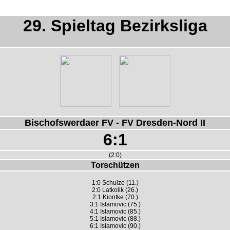
29. Spieltag Bezirksliga
Bischofswerdaer FV - FV Dresden-Nord II
6:1
(2:0)
Torschützen
1:0 Schulze (11.)
2:0 Latkolik (26.)
2:1 Kiontke (70.)
3:1 Islamovic (75.)
4:1 Islamovic (85.)
5:1 Islamovic (88.)
6:1 Islamovic (90.)