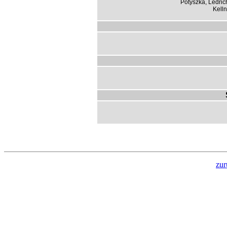
Potyszka, Ledric
Kelln
zur