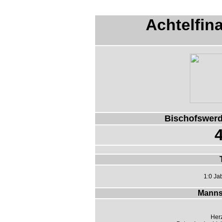
Achtelfin
Bischofswerd
4
1:0 Jab
Manns
Herz