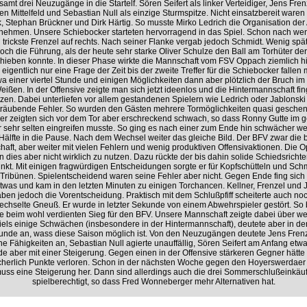
samt drei Neuzugänge in die Startelf. Sören Seifert als linker Verteidiger, Jens Fren
ven Mittelfeld und Sebastian Null als einzige Sturmspitze. Nicht einsatzbereit ware
k, Stephan Brückner und Dirk Härtig. So musste Mirko Ledrich die Organisation de
nehmen. Unsere Schiebocker starteten hervorragend in das Spiel. Schon nach we
 trickste Frenzel auf rechts. Nach seiner Flanke vergab jedoch Schmidt. Wenig spä
och die Führung, als der heute sehr starke Oliver Schulze den Ball am Torhüter de
hieben konnte. In dieser Phase wirkte die Mannschaft vom FSV Oppach ziemlich hi
 eigentlich nur eine Frage der Zeit bis der zweite Treffer für die Schiebocker fallen 
a einer viertel Stunde und einigen Möglichkeiten dann aber plötzlich der Bruch im 
eißen. In der Offensive zeigte man sich jetzt ideenlos und die Hintermannschaft fin
zen. Dabei unterliefen vor allem gestandenen Spielern wie Ledrich oder Jablonski 
träubende Fehler. So wurden den Gästen mehrere Tormöglichkeiten quasi geschenk
er zeigten sich vor dem Tor aber erschreckend schwach, so dass Ronny Gutte im 
r sehr selten eingreifen musste. So ging es nach einer zum Ende hin schwächer 
 Hälfte in die Pause. Nach dem Wechsel weiter das gleiche Bild. Der BFV zwar die 
aft, aber weiter mit vielen Fehlern und wenig produktiven Offensivaktionen. Die 
 dies aber nicht wirklich zu nutzen. Dazu rückte der bis dahin solide Schiedsrichte
unkt. Mit einigen fragwürdigen Entscheidungen sorgte er für Kopfschütteln und Sc
 Tribünen. Spielentscheidend waren seine Fehler aber nicht. Gegen Ende fing sich
twas und kam in den letzten Minuten zu einigen Torchancen. Kellner, Frenzel und 
ben jedoch die Vorentscheidung. Praktisch mit dem Schlußpfiff scheiterte auch no
chselte Gneuß. Er wurde in letzter Sekunde von einem Abwehrspieler gestört. So 
 beim wohl verdienten Sieg für den BFV. Unsere Mannschaft zeigte dabei über wei
iels einige Schwächen (insbesondere in der Hintermannschaft), deutete aber in der
Stunde an, wass diese Saison möglich ist. Von den Neuzugängen deutete Jens Frenz
e Fähigkeiten an, Sebastian Null agierte unauffällig, Sören Seifert am Anfang etw
e aber mit einer Steigerung. Gegen einen in der Offensive stärkeren Gegner hätte
cherlich Punkte verloren. Schon in der nächsten Woche gegen den Hoyerswerdae
uss eine Steigerung her. Dann sind allerdings auch die drei Sommerschlußeinkäu
spielberechtigt, so dass Fred Wonneberger mehr Alternativen hat.