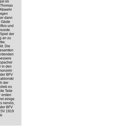
zel im
n Thomas
r Abwehr
nigen
ter dann
r Gäste
lflos und
musste.
Spiel der
g an zu
tlw.
t. Die
gesamten
werdenden
bessere
Oppacher
r in den
hmunzeln
 der BFV
Jablonski
ch der
blieb es
te Teile
 ersten
el einige
as nervös,
 der BFV
r SV 1919
fe