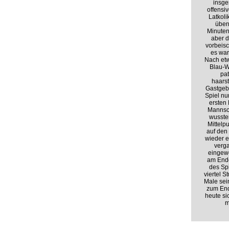
insge
offensi
Latkoli
über
Minuten
aber d
vorbeisc
es war
Nach etw
Blau-W
pat
haars
Gastgeb
Spiel nu
ersten
Mannsch
wussten
Mittelp
auf den
wieder e
verga
eingewe
am Ende
des Sp
viertel 
Male sein
zum End
heute si
m