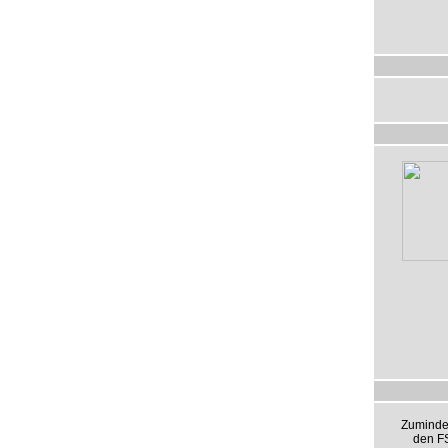
Zumindes
den FS