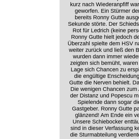
kurz nach Wiederanpfiff wa
geworfen. Ein Stürmer der
bereits Ronny Gutte ausges
Sekunde störte. Der Schiedsr
Rot für Ledrich (keine per
Ronny Gutte hielt jedoch de
Überzahl spielte dem HSV nat
weiter zurück und ließ den
wurden dann immer wieder
zeigten sich bemüht, waren i
Lage sich Chancen zu erspie
die engültige Enscheidung
Gutte die Nerven behielt. D
Die wenigen Chancen zum A
der Distanz und Popescu mi
Spielende dann sogar die
Gastgeber. Ronny Gutte pa
glänzend! Am Ende ein ve
Unsere Schiebocker enttä
sind in dieser Verfassung 
die Sturmabteilung verdien