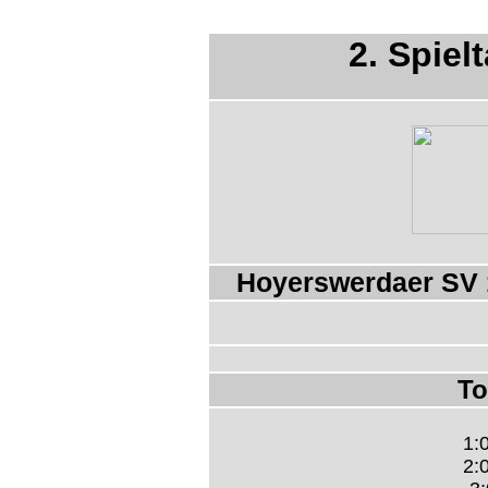
2. Spiel
Hoyerswerdaer SV 
To
1:0
2:0