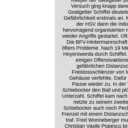
Keeper der Gastgeber par
Versuch ging knapp dan
Goalgetter Schiffel deute
Gefährlichkeit erstmals an
der HSV dann die Initia
hervorragend organisierten
wieder Angriffe gestartet. Of
Die BFV-Hintermannschaft
öfters Probleme. Nach 19 Mi
Hoyerswerda durch Schiffel
einigen Offensivaktio
gefährlichen Distanzs
Freistossschlenzer von 
Gehäuse verfehlte. Dafür
Pause wieder zu. In der
Schiebocker den Ball und pl
Unterzahl. Schiffel kam nac
netzte zu seinem zweite
Schiebocker auch noch Pech
Frenzel mit einem Distanzsc
traf. Fred Wonneberger mus
Christian Vasile Popescu b