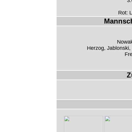
3:
Rot: 
Mannsch
Nowak,
Herzog, Jablonski,
Fr
Z