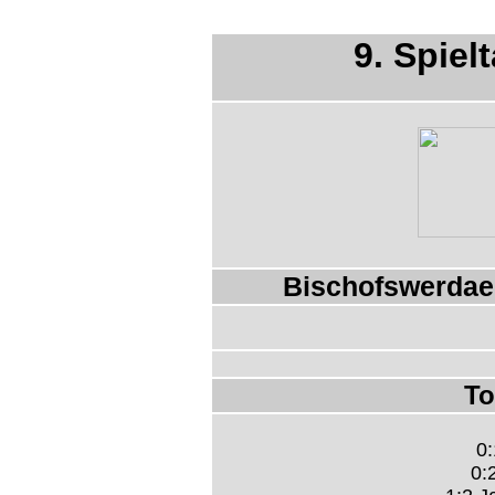
9. Spiel
Bischofswerdae
To
0:
0: