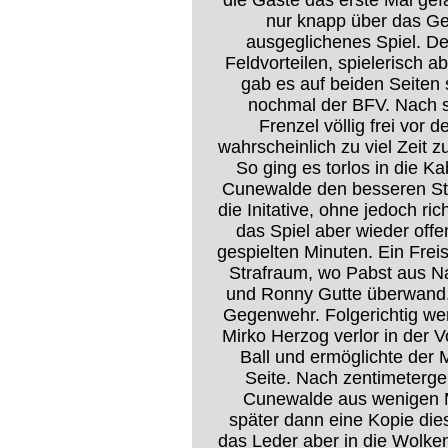
die Gäste das erste Mal gefä
nur knapp über das Ge
ausgeglichenes Spiel. De
Feldvorteilen, spielerisch 
gab es auf beiden Seiten 
nochmal der BFV. Nach s
Frenzel völlig frei vor 
wahrscheinlich zu viel Zeit 
So ging es torlos in die Ka
Cunewalde den besseren Sta
die Initative, ohne jedoch ri
das Spiel aber wieder offe
gespielten Minuten. Ein Frei
Strafraum, wo Pabst aus Na
und Ronny Gutte überwand
Gegenwehr. Folgerichtig wen
Mirko Herzog verlor in der 
Ball und ermöglichte der M
Seite. Nach zentimeterg
Cunewalde aus wenigen M
später dann eine Kopie dies
das Leder aber in die Wolke