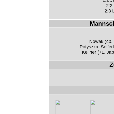
1:2 J
2:2 
2:3 
Mannsch
Nowak (40. 
Potyszka, Seifer
Kellner (71. Jab
Z