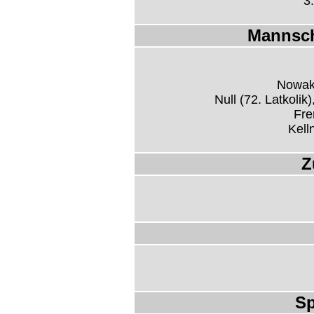
3:
Mannsch
Nowak,
Null (72. Latkolik
Fre
Kell
Z
Sp