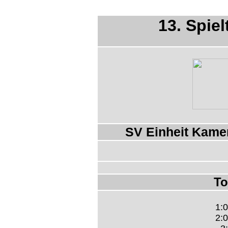
13. Spiel
SV Einheit Kame
To
1:0
2:0