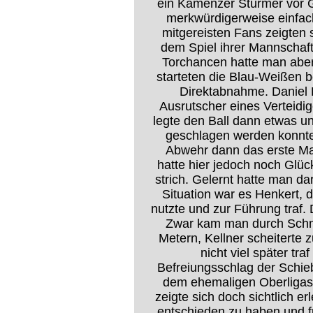
ein Kamenzer Stürmer vor G
merkwürdigerweise einfach
mitgereisten Fans zeigten 
dem Spiel ihrer Mannschaf
Torchancen hatte man aber 
starteten die Blau-Weißen b
Direktabnahme. Daniel K
Ausrutscher eines Verteidi
legte den Ball dann etwas un
geschlagen werden konnte.
Abwehr dann das erste Mal
hatte hier jedoch noch Glüc
strich. Gelernt hatte man da
Situation war es Henkert, 
nutzte und zur Führung traf.
Zwar kam man durch Schm
Metern, Kellner scheiterte 
nicht viel später tr
Befreiungsschlag der Schie
dem ehemaligen Oberligastü
zeigte sich doch sichtlich er
entschieden zu haben und f