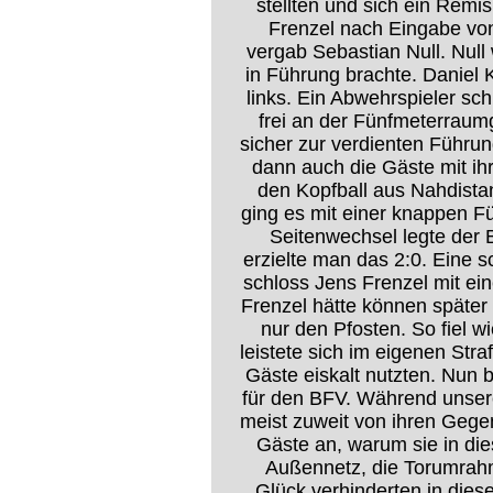
stellten und sich ein Remi
Frenzel nach Eingabe von 
vergab Sebastian Null. Null
in Führung brachte. Daniel 
links. Ein Abwehrspieler sch
frei an der Fünfmeterraum
sicher zur verdienten Führung
dann auch die Gäste mit ih
den Kopfball aus Nahdista
ging es mit einer knappen F
Seitenwechsel legte der 
erzielte man das 2:0. Eine 
schloss Jens Frenzel mit ei
Frenzel hätte können später 
nur den Pfosten. So fiel w
leistete sich im eigenen Stra
Gäste eiskalt nutzten. Nun 
für den BFV. Während unsere
meist zuweit von ihren Gegen
Gäste an, warum sie in di
Außennetz, die Torumrah
Glück verhinderten in dies