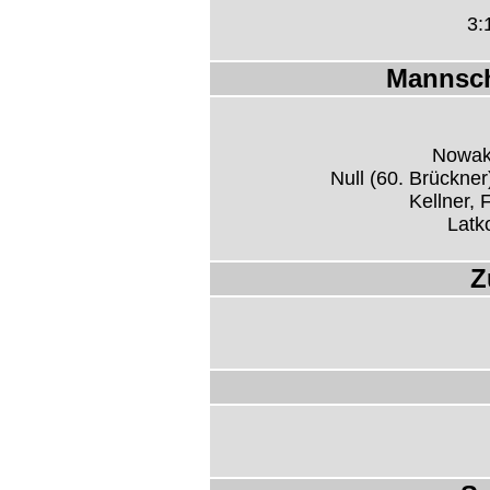
3:
Mannsch
Nowak,
Null (60. Brückner
Kellner, 
Latk
Z