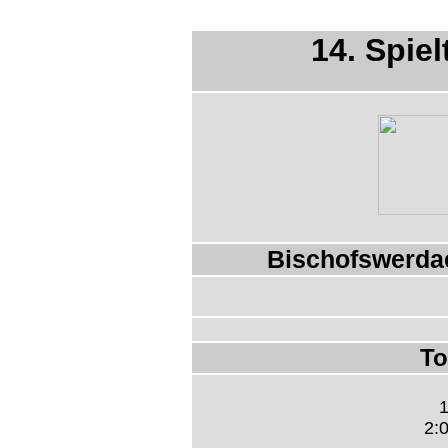
14. Spiel
Bischofswerdae
To
1
2:0