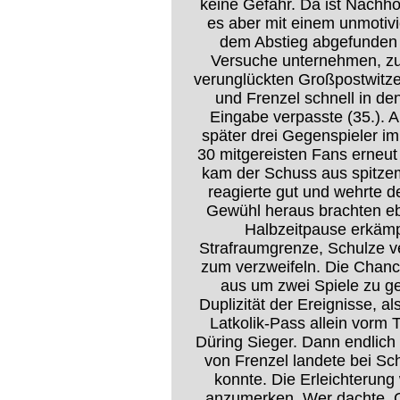
keine Gefahr. Da ist Nachh
es aber mit einem unmotivi
dem Abstieg abgefunden z
Versuche unternehmen, z
verunglückten Großpostwitze
und Frenzel schnell in de
Eingabe verpasste (35.). 
später drei Gegenspieler im
30 mitgereisten Fans erneut 
kam der Schuss aus spitzem
reagierte gut und wehrte 
Gewühl heraus brachten ebe
Halbzeitpause erkämp
Strafraumgrenze, Schulze v
zum verzweifeln. Die Chance
aus um zwei Spiele zu ge
Duplizität der Ereignisse, 
Latkolik-Pass allein vorm 
Düring Sieger. Dann endlich
von Frenzel landete bei Sch
konnte. Die Erleichterun
anzumerken. Wer dachte, G