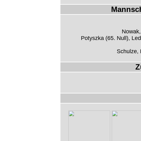
Mannsch
Nowak, 
Potyszka (65. Null), Led
Schulze, L
Z