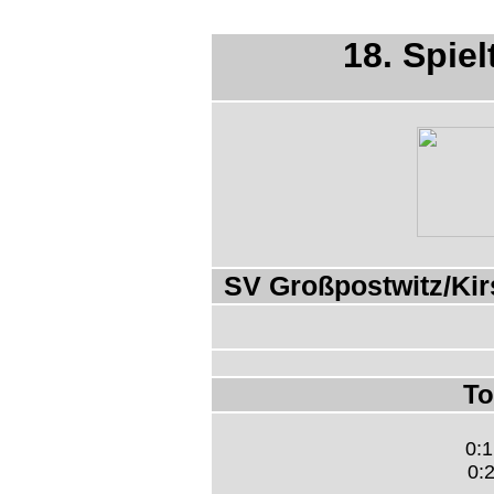
18. Spiel
SV Großpostwitz/Kir
To
0:1
0:2