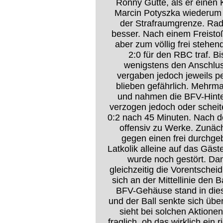
Ronny Gutte, als er einen 
Marcin Potyszka wiederum 
der Strafraumgrenze. Rad
besser. Nach einem Freistoß
aber zum völlig frei stehe
2:0 für den RBC traf. 
wenigstens den Anschlus
vergaben jedoch jeweils p
blieben gefährlich. Mehrmal
und nahmen die BFV-Hinte
verzogen jedoch oder scheit
0:2 nach 45 Minuten. Nach 
offensiv zu Werke. Zunäc
gegen einen frei durchge
Latkolik alleine auf das Gäst
wurde noch gestört. Da
gleichzeitig die Vorentsche
sich an der Mittellinie den 
BFV-Gehäuse stand in dies
und der Ball senkte sich übe
sieht bei solchen Aktione
fraglich, ob das wirklich ein 