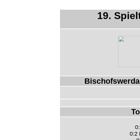
19. Spiel
Bischofswerda
To
0:
0:2 