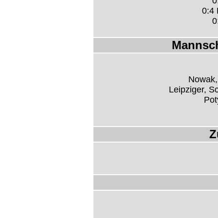
0
0:4 
0
Mannsch
Nowak, 
Leipziger, S
Pot
Z