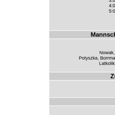
3:0
4:0
5:0
Mannsch
Nowak, 
Potyszka, Borrma
Latkolik
Z