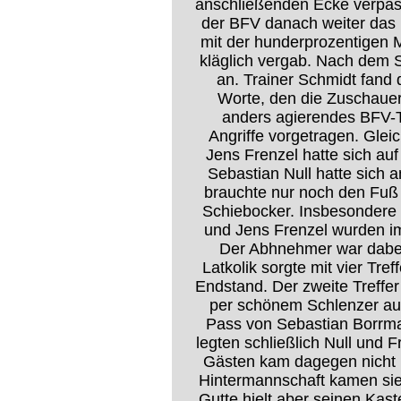
anschließenden Ecke verpass
der BFV danach weiter das 
mit der hunderprozentigen M
kläglich vergab. Nach dem S
an. Trainer Schmidt fand 
Worte, den die Zuschaue
anders agierendes BFV-
Angriffe vorgetragen. Glei
Jens Frenzel hatte sich au
Sebastian Null hatte sich 
brauchte nur noch den Fuß h
Schiebocker. Insbesondere 
und Jens Frenzel wurden im
Der Abhnehmer war dabei
Latkolik sorgte mit vier Tref
Endstand. Der zweite Treffer
per schönem Schlenzer au
Pass von Sebastian Borrman
legten schließlich Null und F
Gästen kam dagegen nicht m
Hintermannschaft kamen sie
Gutte hielt aber seinen Kas