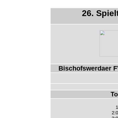
26. Spiel
Bischofswerdaer FV
To
1
2:0