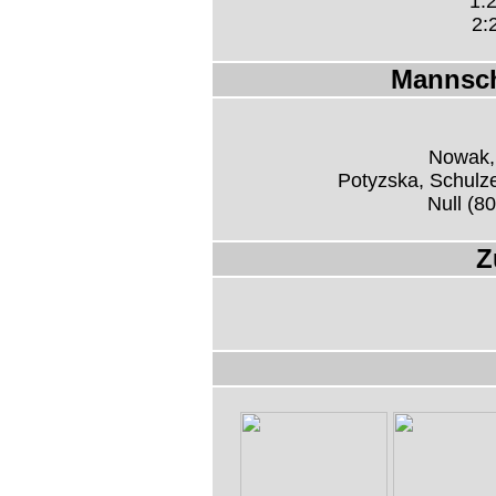
1:2
2:
Mannsch
Nowak, 
Potyzska, Schulze
Null (80
Z