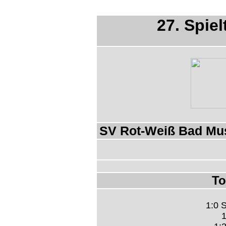
27. Spiel
SV Rot-Weiß Bad Mus
To
1:0 
1