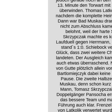
jedoch gerade noch an den B
13. Minute den Torwart mit
überwinden. Thomas Latkol
nachdem die komplette Heim
Dann war Bad Muskau dran, 
nicht zum Abschluss kame
belohnt, weil der hart
Skrzypczak machte es k
Laufduell gegen Herrmann, 
stand´s 1:0. Schiebock ve
Glück, dass zwei weitere 
landeten. Der Ausgleich ka
auch etwas überraschend. N
von Gutte plötzlich allein v
Bartlomiejczyk dabei keine
Pause. Die zweite Halbze
Muskau, denn schon kurz 
Mann, Tomasz Skrzypczak,
Doppelgänger Pansocha ers
das bessere Team und mac
Führung auch klar. Frenzel
von Latkolik verwertet wur