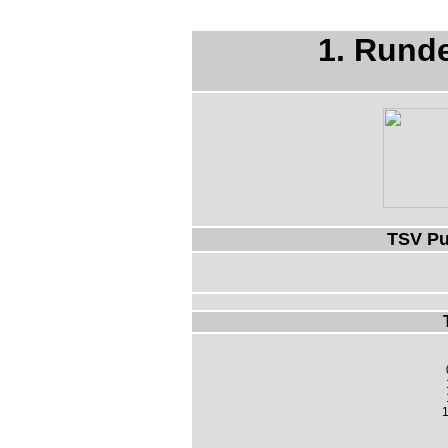
1. Rund
TSV Pu
1