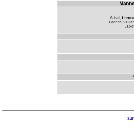
Manns
Schall, Herrma
Ledrich(60.Har
Latko
zur