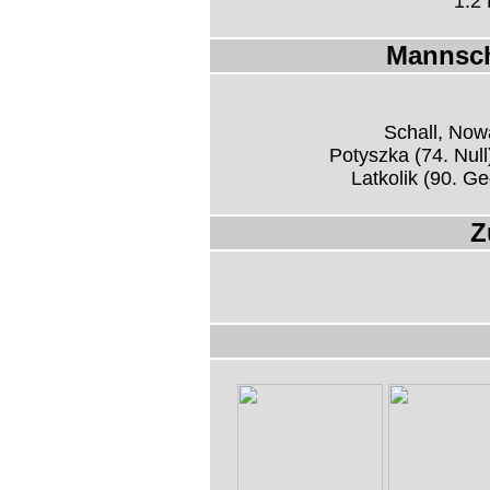
1:2
Mannsch
Schall, Now
Potyszka (74. Null
Latkolik (90. Ge
Z