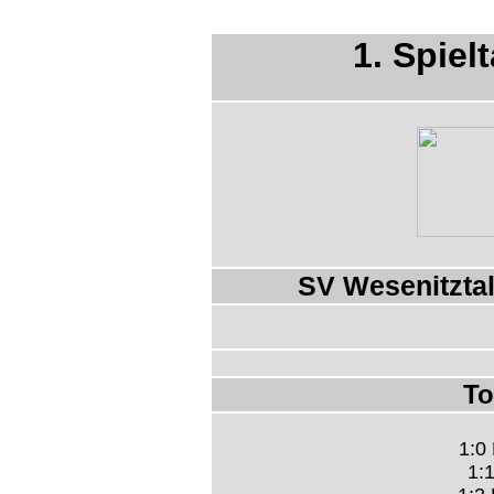
1. Spiel
SV Wesenitztal
To
1:0
1:1