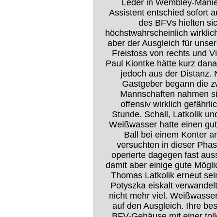
Leder in Wembley-Manie
Assistent entschied sofort a
des BFVs hielten sic
höchstwahrscheinlich wirklic
aber der Ausgleich für unser
Freistoss von rechts und V
Paul Kiontke hätte kurz dan
jedoch aus der Distanz. 
Gastgeber begann die zw
Mannschaften nahmen sic
offensiv wirklich gefährli
Stunde. Schall, Latkolik u
Weißwasser hatte einen gut
Ball bei einem Konter 
versuchten in dieser Pha
operierte dagegen fast auss
damit aber einige gute Mögli
Thomas Latkolik erneut sei
Potyszka eiskalt verwandel
nicht mehr viel. Weißwasser
auf den Ausgleich. Ihre b
BFV-Gehäuse mit einer toll