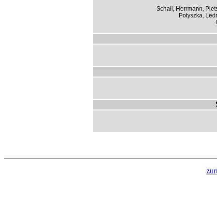
Schall, Herrmann, Piet
Potyszka, Ledr
zur