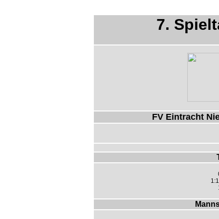
7. Spiel
FV Eintracht Ni
1:1
Manns