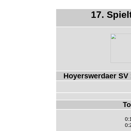
17. Spiel
Hoyerswerdaer SV 
To
0:
0: