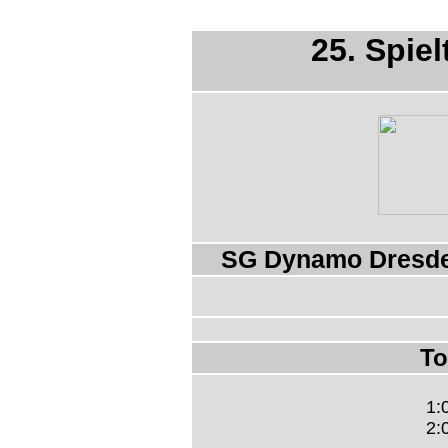
25. Spiel
SG Dynamo Dresden
To
1:
2: