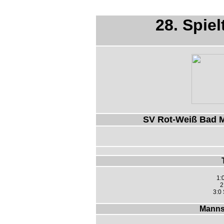
28. Spiel
SV Rot-Weiß Bad M
1:
2
3:0
Manns