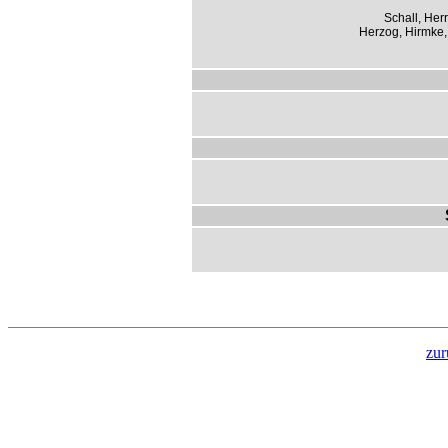
Schall, Her
Herzog, Hirmke,
zur