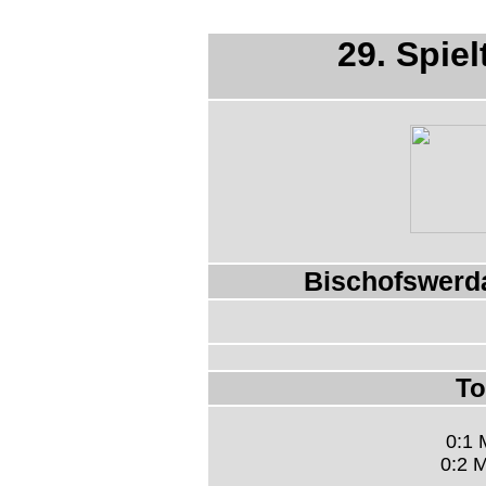
29. Spiel
Bischofswerda
To
0:1 
0:2 M