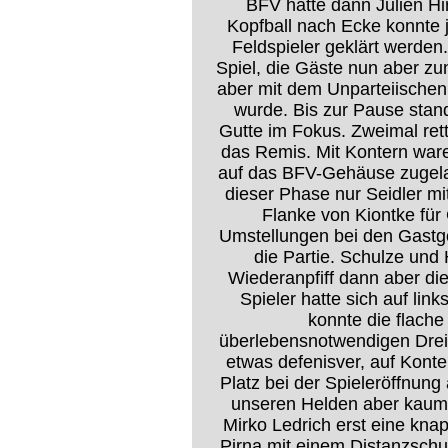
BFV hatte dann Julien Hi
Kopfball nach Ecke konnte 
Feldspieler geklärt werden
Spiel, die Gäste nun aber z
aber mit dem Unparteiischen
wurde. Bis zur Pause st
Gutte im Fokus. Zweimal ret
das Remis. Mit Kontern ware
auf das BFV-Gehäuse zugelau
dieser Phase nur Seidler mi
Flanke von Kiontke für 
Umstellungen bei den Gastge
die Partie. Schulze und 
Wiederanpfiff dann aber die
Spieler hatte sich auf li
konnte die flach
überlebensnotwendigen Dreie
etwas defenisver, auf Konte
Platz bei der Spieleröffnung 
unseren Helden aber kaum 
Mirko Ledrich erst eine kna
Pirna mit einem Distanzschu