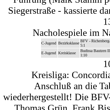
Siegerstraße - kassierte d
1
Nacholespiele im N
BFV - Richenberg
C-Jugend
Bezirksklasse
5:1
Budissa Bautzen I
E-Jugend
Kreisklasse
1:10
1
Kreisliga: Concordi
Anschluß an die Tab
wiederhergestellt! Die BF
Thomas Grün, Frank Bisc