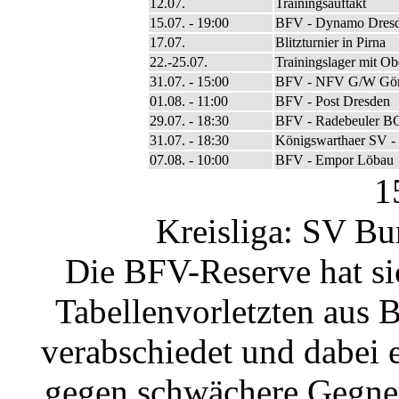
12.07.
Trainingsauftakt
15.07. - 19:00
BFV - Dynamo Dresd
17.07.
Blitzturnier in Pirna
22.-25.07.
Trainingslager mit Ob
31.07. - 15:00
BFV - NFV G/W Görl
01.08. - 11:00
BFV - Post Dresden
29.07. - 18:30
BFV - Radebeuler B
31.07. - 18:30
Königswarthaer SV 
07.08. - 10:00
BFV - Empor Löbau
1
Kreisliga: SV Bu
Die BFV-Reserve hat si
Tabellenvorletzten aus 
verabschiedet und dabei 
gegen schwächere Gegner 