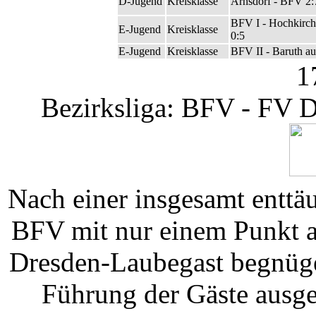
D-Jugend
Kreisklasse
Arnsdorf - BFV 2:
BFV I - Hochkirc
E-Jugend
Kreisklasse
0:5
E-Jugend
Kreisklasse
BFV II - Baruth au
1
Bezirksliga: BFV - FV D
Nach einer insgesamt enttä
BFV mit nur einem Punkt 
Dresden-Laubegast begnüge
Führung der Gäste ausgeg