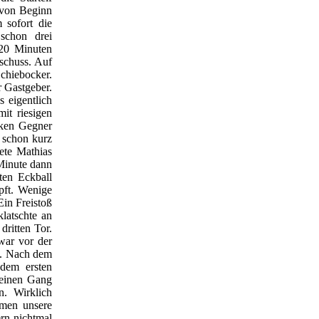
 von Beginn
 sofort die
schon drei
 20 Minuten
schuss. Auf
Schiebocker.
r Gastgeber.
 eigentlich
it riesigen
rken Gegner
t schon kurz
tete Mathias
Minute dann
ten Eckball
pft. Wenige
Ein Freistoß
latschte an
ritten Tor.
war vor der
n. Nach dem
 dem ersten
 einen Gang
. Wirklich
amen unsere
rn nichtmal