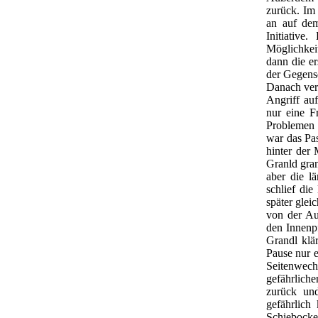
zurück. Im
an auf dem
Initiativ
Möglichkei
dann die e
der Gegense
Danach vers
Angriff au
nur eine F
Problemen 
war das Pas
hinter der 
Granld gra
aber die l
schlief di
später glei
von der Au
den Innenp
Grandl klä
Pause nur 
Seitenwech
gefährlich
zurück un
gefährlich
Schiebocke