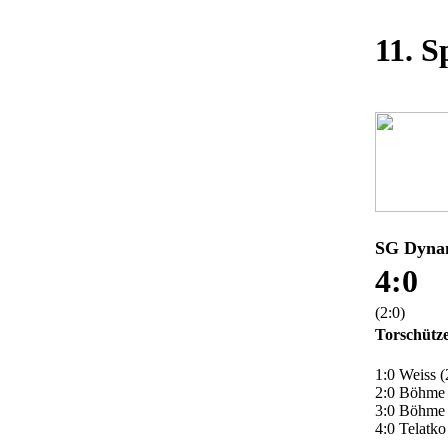
11. S
SG Dynam
4:0
(2:0)
Torschütz
1:0 Weiss (
2:0 Böhme 
3:0 Böhme 
4:0 Telatko