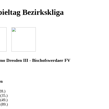
pieltag Bezirkskliga
o Dresden III - Bischofswerdaer FV
en
28.)
(35.)
(49.)
 (89.)