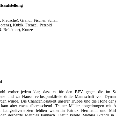
tsaufstellung
 Preusche), Grandl, Fischer, Schall
Lorenz), Kubik, Frenzel, Petzold
84. Brückner), Kunze
ht
hl vorher jedem klar, dass es für den BFV gegen die im Sai
gene und zu Hause verlustpunktfreie dritte Mannschaft von Dyna
den würde. Die Chancenlosigkeit unserer Truppe und die Höhe der (
 kam aber etwas überraschend. Trainer Müller notgedrungen mit 
 Langzeitverletzten fehlten weiterhin Patrick Herrmann und Mir
er gesperrte Matthias Pannach. Dafür kehrte Mathias Grandl in d