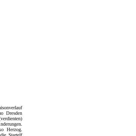
sonverlauf
mo Dresden
verdienten)
Änderungen.
ko Herzog.
ie Startelf