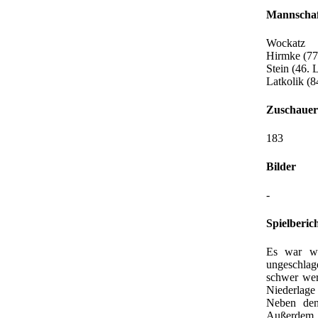
Mannschaf
Wockatz
Hirmke (77.
Stein (46. 
Latkolik (
Zuschauer
183
Bilder
-
Spielberic
Es war wo
ungeschla
schwer wer
Niederlage
Neben den
Außerdem d