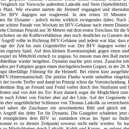
 Vergleich zur Vorwoche außerdem Latkolik und Stein (Startelfdebüt)
 Platz. Wie erwartet startete die Heimelf engangiert und übernahm
e. Der BFV dagegen nur reagierend. In den ersten 10 Minuten 
ten für Dynamo - jedoch nichts wirklich zwingendes dabei. Nach
rste schöne Parade von Wockatz im BFV-Gehäuse nach einem Distanz
ite Christian Petzold aus 30 Metern mit dem ersten Torschuss für die 
choben sie die Kräfteverhältnisse aber noch deutlicher zu Gunsten de
f Angriff rollte in Richtung BFV-Gehäuse und jedem war klar, dass es
rage der Zeit bis zum Gegentreffer war. Der BFV dagegen weiter m
im eigenen Spiel. Auf dem kleinen Kunstrasenplatz gegen einen sta
sspiel im Mittelfeld einfach zu ungeau. So musste man den Ball meis
Mittellinie wieder hergeben. Dynamo machte jetzt ernst. Zunächst ret
ndios per Fußspitze gegen einen durchgebrochenen Gegner, in der 28. 
ängst überfällige Führung für die Heimelf. Bei einem kurz ausgeführ
e BFV-Hintermannschaft. Die präzise Flanke wurde unhaltbar eingekö
ch der zweite Treffer und damit im Prinzip schon die Vorentscheidung. 
ßenlinie flog an Freund und Feind vorbei durch den Strafraum und k
fosten und von dort ins Tor. Kurz danach sogar die Möglichkeit zum d
rte nach Fehler von Fischer aber auf der Linie. Auf der Gegenseite 
ein eher ungefährlicher Schlenzer von Thomas Latkolik zu verzeichne
sel sahen die Zuschauer ein unverändertes Bild und gleich mit
en Angriff das dritte Tor für Dynamo. Die Gastgeber schalteten jetzt
d ermöglichten dem BFV so zumindest etwas ins Spiel zu finden
 konnte es zu diesem Zeitpunkt sowieso nicht mehr werden. So k
r zu Möglichkeiten durch Latkolik, Kubik und Kunze - es gelang abe