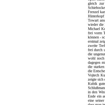
gleich zu
Schiebocke
Frenzel kam
Hinterkopf 
Towart ans
wieder die
Michael Ku
frei vorm 
können - sc
erstmal zei
zweite Tref
frei durch
die ungenut
wohl noch 
dagegen mit
die starke
die Entsche
Vojtech Ku
zeigte sic
Kubik gute
Schlußmann
in den Win
Ende ein a
eine seine
dass man i