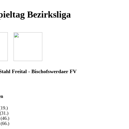
pieltag Bezirksliga
tahl Freital - Bischofswerdaer FV
en
(19.)
(31.)
 (46.)
 (66.)