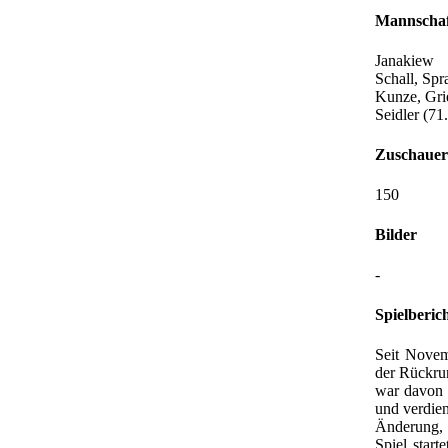
Mannschaf
Janakiew
Schall, Spr
Kunze, Grie
Seidler (71
Zuschauer
150
Bilder
-
Spielberic
Seit Novemb
der Rückru
war davon 
und verdien
Änderung, 
Spiel start