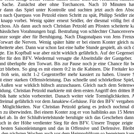
r Sache. Zunächst aber ohne Torchancen. Nach 10 Minuten hat
r dann das Spiel unter Kontrolle und suchten jetzt auch den Absc
 nach Querpass von Petzold einen Schritt zu spät, Philipp Seidler zi
knapp vorbei. Wenig später erneut Seidler, der diesmal völlig frei d
choss. Als dann auch noch Christian Petzold am Pfosten scheiterte 
 hässlichen Vorahnungen bzgl. Bestrafung von schlechter Chancenverw
nze sorgte aber für Beruhigung. Nach Diagonalpass von Jens Frenzel
Torwart die Nerven. Wenig später hätte er bei einem Konter gleich 
heiterte aber. Dann war schon fast eine halbe Stunde gespielt, als sich d
gte. Ein Kopfball war aber nicht wirklich gefährlich. Auf der Gegensei
fer für den BFV. Wiedermal versagte die Abseitsfalle der Gastgeber.
 und überlupfte den Torwart. Bis zur Pause noch je eine Chance für b
zt blieben. So ging es mit einem 0:2 in die Kabinen. Die Freitaler k
froh sein, nicht 1-2 Gegentreffer mehr kassiert zu haben. Unsere 
 einer starken Offensivleistung. Das schnelle und schörkellose Spiel
n Außen war wirklich hübsch anzuschauen. Gleich nach dem Seitenw
idung. Christian Petzold markierte mit dem ersten Angriff den dritten 
bik hatte schön vorbereitet. Danach weiter viele Tormöglichkeiten. A
h dreimal gefährlich vor dem Janakiew-Gehäuse. Für den BFV vergabe
 Möglichkeiten. Nur Christian Petzold gelang es jedoch nochmal de
 zu überwinden. Bei einem Konter zog er von halblinks aus 15 Meter
kel ab. In der Schlußviertelstunde beruhigte sich das Geschehen dan
uch in der Höhe verdienter Sieg für den BFV. Unsere Truppe zeigte
r besten Saisonleistungen und das in Offensive und Defensive. Bleibt
n den nächsten Wochen auch vor dem Heimpublikum so begeistern kan