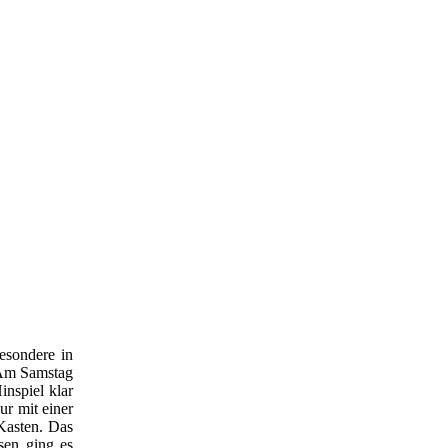
besondere in
 Am Samstag
nspiel klar
ur mit einer
Kasten. Das
ssen ging es