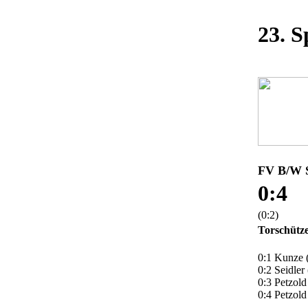
23. S
FV B/W S
0:4
(0:2)
Torschütz
0:1 Kunze 
0:2 Seidler 
0:3 Petzold
0:4 Petzold