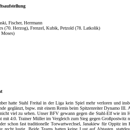
tsaufstellung
aski, Fischer, Herrmann
s (70. Herzog), Frenzel, Kubik, Petzold (78. Latkolik)
. Moses)
ht
er hatte Stahl Freital in der Liga kein Spiel mehr verloren und ins
nde geglänzt, bspw. mit einem Remis beim Spitzenreiter Dynamo III.
nicht viel zu sehen. Unser BFV gewann gegen die Stahl-Elf wie im Hi
t mit 4:0. Trainer Müller im Vergleich zum Sieg gegen Großpostwitz n
der schon fast traditionelle Torwartwechsel, Janakiew für Oppitz im 
ete recht lustig. Beide Teams hatten keine Lust auf Abtasten, stattde