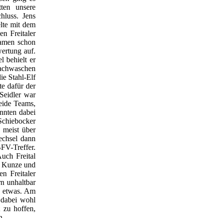
ten unsere
hluss. Jens
elte mit dem
en Freitaler
kamen schon
ertung auf.
 behielt er
nachwaschen
ie Stahl-Elf
te dafür der
 Seidler war
eide Teams,
onnten dabei
Schiebocker
, meist über
echsel dann
BFV-Treffer.
uch Freital
n Kunze und
n Freitaler
n unhaltbar
n etwas. Am
 dabei wohl
 zu hoffen,
n.