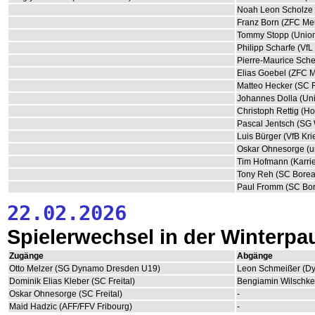
Noah Leon Scholze 
Franz Born (ZFC Me
Tommy Stopp (Union
Philipp Scharfe (VfL
Pierre-Maurice Scheu
Elias Goebel (ZFC M
Matteo Hecker (SC Fr
Johannes Dolla (Un
Christoph Rettig (H
Pascal Jentsch (SG 
Luis Bürger (VfB Kr
Oskar Ohnesorge (u
Tim Hofmann (Karri
Tony Reh (SC Borea
Paul Fromm (SC Bo
22.02.2026
Spielerwechsel in der Winterpa
Zugänge
Abgänge
Otto Melzer (SG Dynamo Dresden U19)
Leon Schmeißer (D
Dominik Elias Kleber (SC Freital)
Bengiamin Wilschke 
Oskar Ohnesorge (SC Freital)
-
Maid Hadzic (AFF/FFV Fribourg)
-