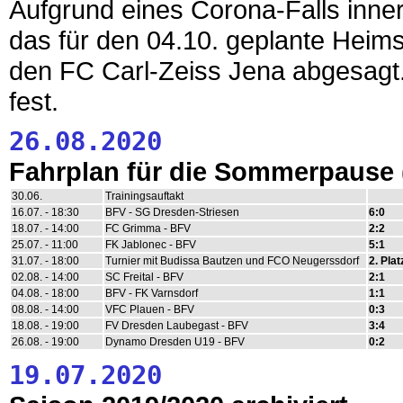
Aufgrund eines Corona-Falls inn
das für den 04.10. geplante Heims
den FC Carl-Zeiss Jena abgesagt.
fest.
26.08.2020
Fahrplan für die Sommerpause
30.06.
Trainingsauftakt
16.07. - 18:30
BFV - SG Dresden-Striesen
6:0
18.07. - 14:00
FC Grimma - BFV
2:2
25.07. - 11:00
FK Jablonec - BFV
5:1
31.07. - 18:00
Turnier mit Budissa Bautzen und FCO Neugerssdorf
2. Plat
02.08. - 14:00
SC Freital - BFV
2:1
04.08. - 18:00
BFV - FK Varnsdorf
1:1
08.08. - 14:00
VFC Plauen - BFV
0:3
18.08. - 19:00
FV Dresden Laubegast - BFV
3:4
26.08. - 19:00
Dynamo Dresden U19 - BFV
0:2
19.07.2020