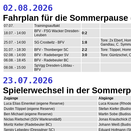
02.08.2026
Fahrplan für die Sommerpause
07.07.
Trainingsauftakt
BFV - FSG Wacker Dresden-
18.07. - 14:00
0:2
Leuben
Tore: 2x Ebert, H
25.07. - 14:00
SG Crostwitz - BFV
1:8
Gandlau, C. Symm
31.07. - 18:30
BFV - Thonberger SC
2:2
Tore: Töppel, Hom
02.08. - 14:00
BFV - Radeberger SV
3:0
Tore: Güntzschel,
06.08. - 18:45
BFV - Radebeuler BC
SpVgg Dresden-Löbtau -
08.08. - 15:00
BFV
23.07.2026
Spielerwechsel in der Sommer
Zugänge
Abgänge
Luca Elias Einenkel (eigene Reserve)
Luca Krause (Rhode
Dustin Töppel (eigene Reserve)
Stefan Kiefer (Budi
Ben Michael (eigene Reserve)
Martin Sobe (Budiss
Niclas Rietschel (SSV Markranstädt)
Jonas Krautschick (
Moritz Keller (Radebeuler BC)
Johann Weiß (Budis
Sergiy Lebedev (Dressdner SC)
Eduard Hofmann (SC