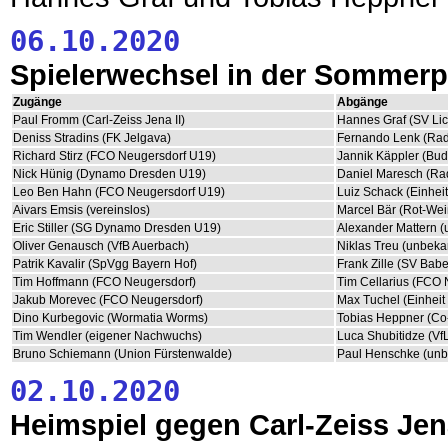
06.10.2020
Spielerwechsel in der Sommer
Zugänge
Abgänge
Paul Fromm (Carl-Zeiss Jena II)
Hannes Graf (SV Lic
Deniss Stradins (FK Jelgava)
Fernando Lenk (Ra
Richard Stirz (FCO Neugersdorf U19)
Jannik Käppler (Bud
Nick Hünig (Dynamo Dresden U19)
Daniel Maresch (Ra
Leo Ben Hahn (FCO Neugersdorf U19)
Luiz Schack (Einheit
Aivars Emsis (vereinslos)
Marcel Bär (Rot-Weiß
Eric Stiller (SG Dynamo Dresden U19)
Alexander Mattern (
Oliver Genausch (VfB Auerbach)
Niklas Treu (unbeka
Patrik Kavalir (SpVgg Bayern Hof)
Frank Zille (SV Bab
Tim Hoffmann (FCO Neugersdorf)
Tim Cellarius (FCO 
Jakub Morevec (FCO Neugersdorf)
Max Tuchel (Einhei
Dino Kurbegovic (Wormatia Worms)
Tobias Heppner (Co-
Tim Wendler (eigener Nachwuchs)
Luca Shubitidze (VfL
Bruno Schiemann (Union Fürstenwalde)
Paul Henschke (unb
02.10.2020
Heimspiel gegen Carl-Zeiss Je