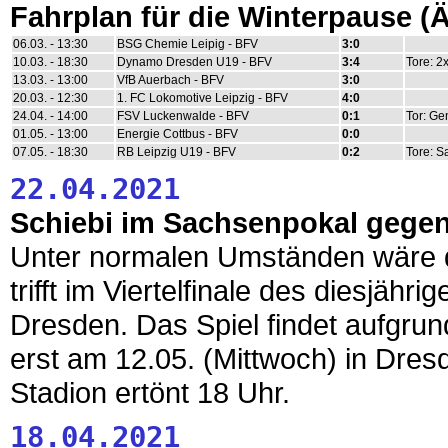
Fahrplan für die Winterpause 
06.03. - 13:30
BSG Chemie Leipig - BFV
3:0
10.03. - 18:30
Dynamo Dresden U19 - BFV
3:4
Tore: 2
13.03. - 13:00
VfB Auerbach - BFV
3:0
20.03. - 12:30
1. FC Lokomotive Leipzig - BFV
4:0
24.04. - 14:00
FSV Luckenwalde - BFV
0:1
Tor: G
01.05. - 13:00
Energie Cottbus - BFV
0:0
07.05. - 18:30
RB Leipzig U19 - BFV
0:2
Tore: S
22.04.2021
Schiebi im Sachsenpokal gege
Unter normalen Umständen wäre d
trifft im Viertelfinale des diesjä
Dresden. Das Spiel findet aufgrun
erst am 12.05. (Mittwoch) in Dres
Stadion ertönt 18 Uhr.
18.04.2021