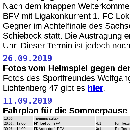
Nach dem knappen Weiterkomme
BFV mit Ligakonkurrent 1. FC Lok
Gegner im Achtelfinale des Sachse
Schiebock statt. Die Austragung e
Uhr. Dieser Termin ist jedoch noch 
26.09.2019
Fotos vom Heimspiel gegen den
Fotos des Sportfreundes Wolfgan
Lichtenberg 47 gibt es
hier
.
11.09.2019
Fahrplan für die Sommerpause
18.06
Trainingsauftakt
26.06. - 18:00
FK Teplice - BFV
4:1
Tor: Tests
30.06. - 14:00
FK Varnsdorf - BFV
3:1
Tor: Tests