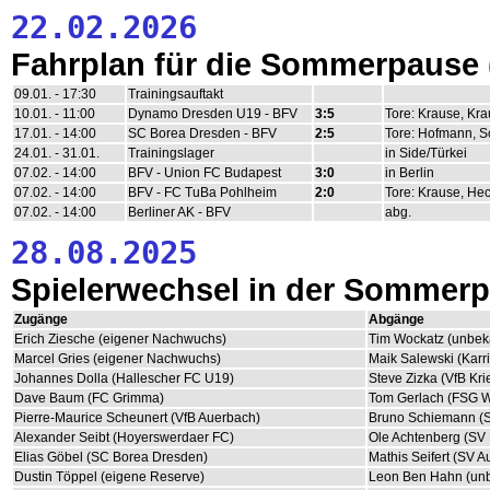
22.02.2026
Fahrplan für die Sommerpause
09.01. - 17:30
Trainingsauftakt
10.01. - 11:00
Dynamo Dresden U19 - BFV
3:5
Tore: Krause, Kra
17.01. - 14:00
SC Borea Dresden - BFV
2:5
Tore: Hofmann, S
24.01. - 31.01.
Trainingslager
in Side/Türkei
07.02. - 14:00
BFV - Union FC Budapest
3:0
in Berlin
07.02. - 14:00
BFV - FC TuBa Pohlheim
2:0
Tore: Krause, He
07.02. - 14:00
Berliner AK - BFV
abg.
28.08.2025
Spielerwechsel in der Sommer
Zugänge
Abgänge
Erich Ziesche (eigener Nachwuchs)
Tim Wockatz (unbek
Marcel Gries (eigener Nachwuchs)
Maik Salewski (Karr
Johannes Dolla (Hallescher FC U19)
Steve Zizka (VfB Kr
Dave Baum (FC Grimma)
Tom Gerlach (FSG 
Pierre-Maurice Scheunert (VfB Auerbach)
Bruno Schiemann (SC
Alexander Seibt (Hoyerswerdaer FC)
Ole Achtenberg (SV
Elias Göbel (SC Borea Dresden)
Mathis Seifert (SV A
Dustin Töppel (eigene Reserve)
Leon Ben Hahn (un