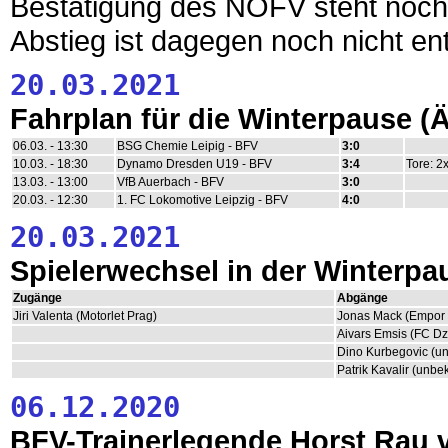
Bestätigung des NOFV steht noch 
Abstieg ist dagegen noch nicht en
20.03.2021
Fahrplan für die Winterpause 
06.03. - 13:30
BSG Chemie Leipig - BFV
3:0
10.03. - 18:30
Dynamo Dresden U19 - BFV
3:4
Tore: 2
13.03. - 13:00
VfB Auerbach - BFV
3:0
20.03. - 12:30
1. FC Lokomotive Leipzig - BFV
4:0
20.03.2021
Spielerwechsel in der Winterpa
Zugänge
Abgänge
Jiri Valenta (Motorlet Prag)
Jonas Mack (Empor
Aivars Emsis (FC Dz
Dino Kurbegovic (u
Patrik Kavalir (unbe
06.12.2020
BFV-Trainerlegende Horst Rau 