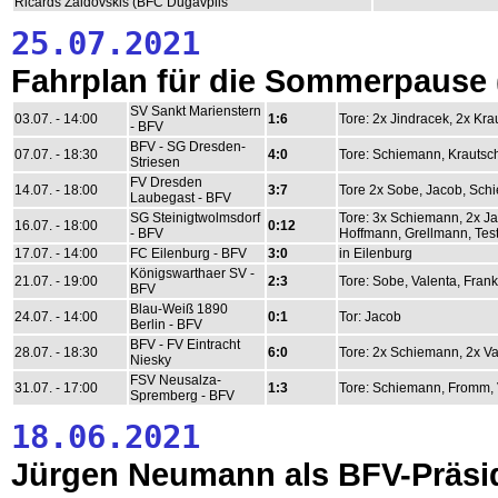
Ricards Zaldovskis (BFC Dugavpils
25.07.2021
Fahrplan für die Sommerpause
SV Sankt Marienstern
03.07. - 14:00
1:6
Tore: 2x Jindracek, 2x Kr
- BFV
BFV - SG Dresden-
07.07. - 18:30
4:0
Tore: Schiemann, Krautsc
Striesen
FV Dresden
14.07. - 18:00
3:7
Tore 2x Sobe, Jacob, Schi
Laubegast - BFV
SG Steinigtwolmsdorf
Tore: 3x Schiemann, 2x Ja
16.07. - 18:00
0:12
- BFV
Hoffmann, Grellmann, Test
17.07. - 14:00
FC Eilenburg - BFV
3:0
in Eilenburg
Königswarthaer SV -
21.07. - 19:00
2:3
Tore: Sobe, Valenta, Fran
BFV
Blau-Weiß 1890
24.07. - 14:00
0:1
Tor: Jacob
Berlin - BFV
BFV - FV Eintracht
28.07. - 18:30
6:0
Tore: 2x Schiemann, 2x Va
Niesky
FSV Neusalza-
31.07. - 17:00
1:3
Tore: Schiemann, Fromm, 
Spremberg - BFV
18.06.2021
Jürgen Neumann als BFV-Präsid