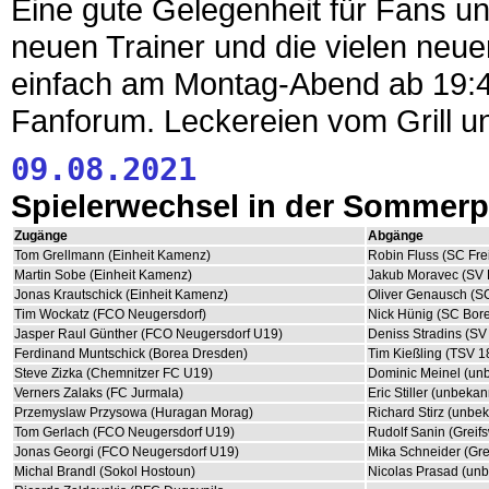
Eine gute Gelegenheit für Fans 
neuen Trainer und die vielen neu
einfach am Montag-Abend ab 19:
Fanforum. Leckereien vom Grill u
09.08.2021
Spielerwechsel in der Sommer
Zugänge
Abgänge
Tom Grellmann (Einheit Kamenz)
Robin Fluss (SC Frei
Martin Sobe (Einheit Kamenz)
Jakub Moravec (SV 
Jonas Krautschick (Einheit Kamenz)
Oliver Genausch (SC
Tim Wockatz (FCO Neugersdorf)
Nick Hünig (SC Bor
Jasper Raul Günther (FCO Neugersdorf U19)
Deniss Stradins (SV 
Ferdinand Muntschick (Borea Dresden)
Tim Kießling (TSV 
Steve Zizka (Chemnitzer FC U19)
Dominic Meinel (un
Verners Zalaks (FC Jurmala)
Eric Stiller (unbekan
Przemyslaw Przysowa (Huragan Morag)
Richard Stirz (unbe
Tom Gerlach (FCO Neugersdorf U19)
Rudolf Sanin (Greif
Jonas Georgi (FCO Neugersdorf U19)
Mika Schneider (Gre
Michal Brandl (Sokol Hostoun)
Nicolas Prasad (un