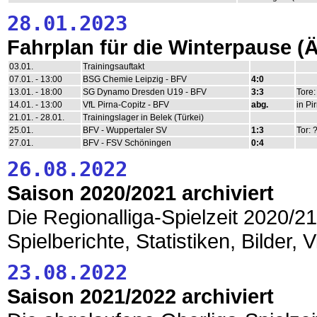
28.01.2023
Fahrplan für die Winterpause 
03.01.
Trainingsauftakt
07.01. - 13:00
BSG Chemie Leipzig - BFV
4:0
13.01. - 18:00
SG Dynamo Dresden U19 - BFV
3:3
Tore:
14.01. - 13:00
VfL Pirna-Copitz - BFV
abg.
in Pi
21.01. - 28.01.
Trainingslager in Belek (Türkei)
25.01.
BFV - Wuppertaler SV
1:3
Tor: 
27.01.
BFV - FSV Schöningen
0:4
26.08.2022
Saison 2020/2021 archiviert
Die Regionalliga-Spielzeit 2020/21 
Spielberichte, Statistiken, Bilder, 
23.08.2022
Saison 2021/2022 archiviert