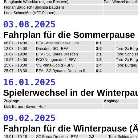
Bengiamin Wilschke (eigene Reserve)
Paul Wenzel (unbek
Florian Baudisch (Budissa Bautzen)
Leon Schmeißer (VFC Plauen)
03.08.2025
Fahrplan für die Sommerpause
06.07. - 14:00
BFV - Arsenal Ceska Lipa
0:1
12.07. - 14:00
Dresdner SC - BFV
3:6
Tore: 2x Bürge
16.07. - 19:00
BFV - SC Borea Dresden
2:1
Tore: Scholz
19.07. - 14:00
FCO Neugersdorf - BFV
1:5
Tore: 2x Bürg
25.07. - 18:30
VfL Pirna-Copitz - BFV
1:4
Tore: Bürger,
25.07. - 18:30
BFV - SG Dynamo Dresden II
0:4
16.01.2025
Spielerwechsel in der Winterpa
Zugänge
Abgänge
Luis Bürger (Bayern Hof)
09.02.2025
Fahrplan für die Winterpause 
15.01. - 19:15
SC Borea Dresden - BFV
2:2
Tore: Schiemann,