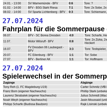
24.01. - 13:00
SV Warnemünde - BFV
0:6
Tore: ?
01.02. - 14:00
BFV - BSG Stahl Riesa
7:1
Tore: 2x Sobe, 2
08.02. - 14:00
SV Sparta Lichtenberg - BFV
0:3
Tore: Schiemann,
27.07.2024
Fahrplan für die Sommerpause
06.07.
BFV - SC Borea Dresden
4:0
Tore: Scharfe, H
Tore: 2x Zizka, 
11.07.
Motor Wilsruff - BFV
0:8
Heckert
FV Dresden 06 Laubegast -
16.07.
3:3
Tore: Testspieler
BFV
20.07.
FC Eilenburg - BFV
1:1
Tor: Sobe
27.07.
BFV - Berliner AK
1:1
Tor: Hoffmann
27.07.2024
Spielerwechsel in der Sommer
Zugänge
Abgänge
Tony Reh (1. FC Magdeburg U19)
Carter Schmitz (VfB
Franz Born (eigener Nachwuchs)
Phillip Stark (unbek
Laurenz Skrabalek (eigener Nachwuchs)
Julius Schmidt (Wa
Noah Weyh (eigener Nachwuchs)
Jasin Moussaid (un
Philipp Scharfe (Budissa Bautzen)
Rajk Lisinski (unbek