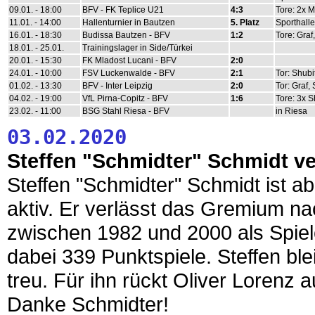
09.01. - 18:00
BFV - FK Teplice U21
4:3
Tore: 2x M
11.01. - 14:00
Hallenturnier in Bautzen
5. Platz
Sporthall
16.01. - 18:30
Budissa Bautzen - BFV
1:2
Tore: Graf,
18.01. - 25.01.
Trainingslager in Side/Türkei
20.01. - 15:30
FK Mladost Lucani - BFV
2:0
24.01. - 10:00
FSV Luckenwalde - BFV
2:1
Tor: Shubi
01.02. - 13:30
BFV - Inter Leipzig
2:0
Tor: Graf,
04.02. - 19:00
VfL Pirna-Copitz - BFV
1:6
Tore: 3x S
23.02. - 11:00
BSG Stahl Riesa - BFV
in Riesa
03.02.2020
Steffen "Schmidter" Schmidt v
Steffen "Schmidter" Schmidt ist a
aktiv. Er verlässt das Gremium na
zwischen 1982 und 2000 als Spieler
dabei 339 Punktspiele. Steffen bl
treu. Für ihn rückt Oliver Lorenz a
Danke Schmidter!