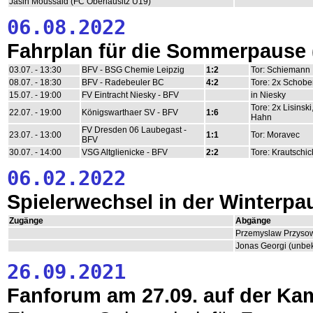
Jasin Moussaid (FC Oberlausitz U19)
06.08.2022
Fahrplan für die Sommerpause
03.07. - 13:30
BFV - BSG Chemie Leipzig
1:2
Tor: Schiemann
08.07. - 18:30
BFV - Radebeuler BC
4:2
Tore: 2x Schobe
15.07. - 19:00
FV Eintracht Niesky - BFV
in Niesky
Tore: 2x Lisinsk
22.07. - 19:00
Königswarthaer SV - BFV
1:6
Hahn
FV Dresden 06 Laubegast -
23.07. - 13:00
1:1
Tor: Moravec
BFV
30.07. - 14:00
VSG Altglienicke - BFV
2:2
Tore: Krautschick
06.02.2022
Spielerwechsel in der Winterpa
Zugänge
Abgänge
Przemyslaw Przysow
Jonas Georgi (unbe
26.09.2021
Fanforum am 27.09. auf der Ka