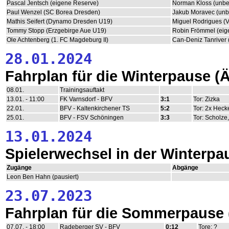
Pascal Jentsch (eigene Reserve)
Norman Kloss (unbe
Paul Wenzel (SC Borea Dresden)
Jakub Moravec (unb
Mathis Seifert (Dynamo Dresden U19)
Miguel Rodrigues (
Tommy Stopp (Erzgebirge Aue U19)
Robin Frömmel (eig
Ole Achtenberg (1. FC Magdeburg II)
Can-Deniz Tanriver
28.01.2024
Fahrplan für die Winterpause 
08.01.
Trainingsauftakt
13.01. - 11:00
FK Varnsdorf - BFV
3:1
Tor: Zizka
22.01.
BFV - Kaltenkirchener TS
5:2
Tor: 2x Hecke
25.01.
BFV - FSV Schöningen
3:3
Tor: Scholze
13.01.2024
Spielerwechsel in der Winterpa
Zugänge
Abgänge
Leon Ben Hahn (pausiert)
23.07.2023
Fahrplan für die Sommerpause
07.07. - 18:00
Radeberger SV - BFV
0:12
Tore: ?