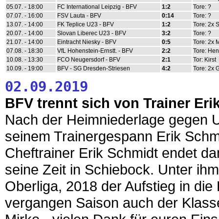
05.07. - 18:00
FC International Leipzig - BFV
1:2
Tore: ?
07.07. - 16:00
FSV Lauta - BFV
0:14
Tore: ?
13.07. - 14:00
FK Teplice U23 - BFV
1:2
Tore: 2x 
20.07. - 14:00
Slovan Liberec U23 - BFV
3:2
Tore: ?
21.07. - 14:00
Eintracht Niesky - BFV
0:5
Tore: 2x 
07.08. - 18:30
VfL Hohenstein-Ernstt. - BFV
2:2
Tore: Hen
10.08. - 13:30
FCO Neugersdorf - BFV
2:1
Tor: Kirst
10.09. - 19:00
BFV - SG Dresden-Striesen
4:2
Tore: 2x G
02.09.2019
BFV trennt sich von Trainer Eri
Nach der Heimniederlage gegen U
seinem Trainergespann Erik Schmi
Cheftrainer Erik Schmidt endet da
seine Zeit in Schiebock. Unter ih
Oberliga, 2018 der Aufstieg in die 
vergangen Saison auch der Klassen