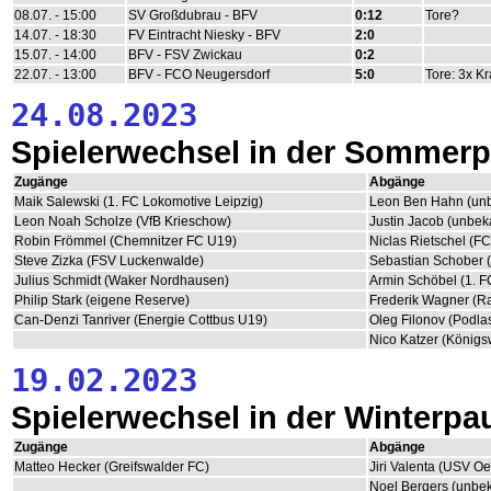
08.07. - 15:00
SV Großdubrau - BFV
0:12
Tore?
14.07. - 18:30
FV Eintracht Niesky - BFV
2:0
15.07. - 14:00
BFV - FSV Zwickau
0:2
22.07. - 13:00
BFV - FCO Neugersdorf
5:0
Tore: 3x Kr
24.08.2023
Spielerwechsel in der Sommer
Zugänge
Abgänge
Maik Salewski (1. FC Lokomotive Leipzig)
Leon Ben Hahn (un
Leon Noah Scholze (VfB Krieschow)
Justin Jacob (unbek
Robin Frömmel (Chemnitzer FC U19)
Niclas Rietschel (F
Steve Zizka (FSV Luckenwalde)
Sebastian Schober 
Julius Schmidt (Waker Nordhausen)
Armin Schöbel (1. F
Philip Stark (eigene Reserve)
Frederik Wagner (R
Can-Denzi Tanriver (Energie Cottbus U19)
Oleg Filonov (Podla
Nico Katzer (Königs
19.02.2023
Spielerwechsel in der Winterpa
Zugänge
Abgänge
Matteo Hecker (Greifswalder FC)
Jiri Valenta (USV Oe
Noel Bergers (unbe