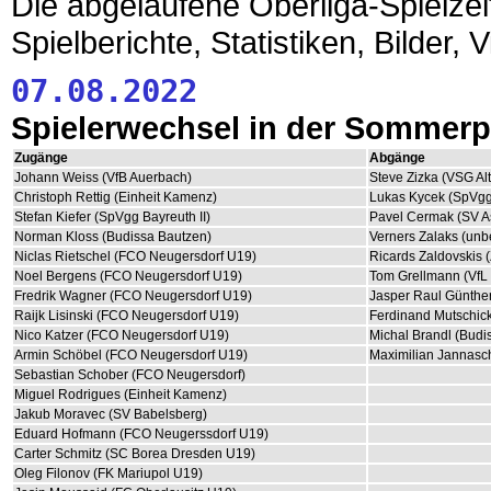
Die abgelaufene Oberliga-Spielzeit
Spielberichte, Statistiken, Bilder, 
07.08.2022
Spielerwechsel in der Sommer
Zugänge
Abgänge
Johann Weiss (VfB Auerbach)
Steve Zizka (VSG Alt
Christoph Rettig (Einheit Kamenz)
Lukas Kycek (SpVg
Stefan Kiefer (SpVgg Bayreuth II)
Pavel Cermak (SV A
Norman Kloss (Budissa Bautzen)
Verners Zalaks (unb
Niclas Rietschel (FCO Neugersdorf U19)
Ricards Zaldovskis
Noel Bergens (FCO Neugersdorf U19)
Tom Grellmann (VfL 
Fredrik Wagner (FCO Neugersdorf U19)
Jasper Raul Günthe
Raijk Lisinski (FCO Neugersdorf U19)
Ferdinand Mutschic
Nico Katzer (FCO Neugersdorf U19)
Michal Brandl (Budi
Armin Schöbel (FCO Neugersdorf U19)
Maximilian Jannasch
Sebastian Schober (FCO Neugersdorf)
Miguel Rodrigues (Einheit Kamenz)
Jakub Moravec (SV Babelsberg)
Eduard Hofmann (FCO Neugerssdorf U19)
Carter Schmitz (SC Borea Dresden U19)
Oleg Filonov (FK Mariupol U19)