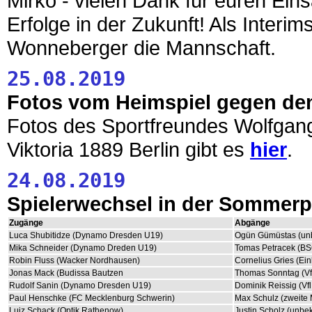
Mirko - vielen Dank für euren Ein
Erfolge in der Zukunft! Als Inter
Wonneberger die Mannschaft.
25.08.2019
Fotos vom Heimspiel gegen den 
Fotos des Sportfreundes Wolfgan
Viktoria 1889 Berlin gibt es
hier
.
24.08.2019
Spielerwechsel in der Sommer
Zugänge
Abgänge
Luca Shubitidze (Dynamo Dresden U19)
Ogün Gümüstas (un
Mika Schneider (Dynamo Dreden U19)
Tomas Petracek (BS
Robin Fluss (Wacker Nordhausen)
Cornelius Gries (Ei
Jonas Mack (Budissa Bautzen
Thomas Sonntag (Vf
Rudolf Sanin (Dynamo Dresden U19)
Dominik Reissig (Vfl
Paul Henschke (FC Mecklenburg Schwerin)
Max Schulz (zweite 
Luiz Schack (Optik Rathenow)
Justin Scholz (unbe